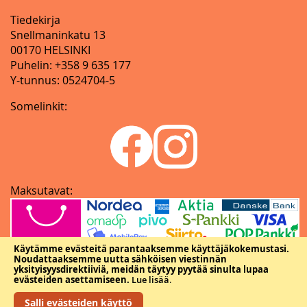
Tiedekirja
Snellmaninkatu 13
00170 HELSINKI
Puhelin: +358 9 635 177
Y-tunnus: 0524704-5
Somelinkit:
Maksutavat:
Käytämme evästeitä parantaaksemme käyttäjäkokemustasi.
Noudattaaksemme uutta sähköisen viestinnän
yksityisyysdirektiiviä, meidän täytyy pyytää sinulta lupaa
evästeiden asettamiseen.
Lue lisää
.
Salli evästeiden käyttö
Copyright © Tieteellisten seurain valtuuskunta