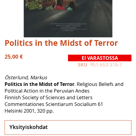
Skip
Politics in the Midst of Terror
to
the
25,00 €
EI VARASTOSSA
beginning
SKU
951-653-316-7
of
the
Österlund, Markus
images
Politics in the Midst of Terror
. Religious Beliefs and
gallery
Political Action in the Peruvian Andes
Finnish Society of Sciences and Letters
Commentationes Scientiarum Socialium 61
Helsinki 2001, 320 pp.
Yksityiskohdat