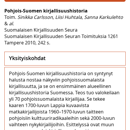
Pohjois-Suomen kirjallisuushistoria
Toim.
Sinikka Carlsson, Liisi Huhtala, Sanna Karkulehto
&
al.
Suomalaisen Kirjallisuuden Seura
Suomalaisen Kirjallisuuden Seuran Toimituksia 1261
Tampere 2010, 242 s.
Yksityiskohdat
Pohjois-Suomen kirjallisuushistoria on syntynyt
halusta nostaa näkyviin pohjoissuomalaista
kirjallisuutta, ja se on ensimmäinen alueellinen
kirjallisuushistoria Suomessa. Teos tuo valokeilaan
yli 70 pohjoissuomalaista kirjailijaa. Se tekee
kaaren 1700-luvun Lappia kuvaavista
matkakirjailijoista 1960–1970-luvun taitteen
pohjoisiin kulttuuriradikaaleihin sekä 2000-luvun
vaihteen nykykirjailijoihin. Esittelyssä ovat muun