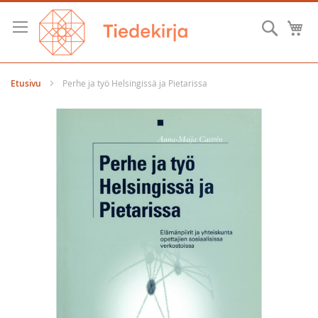
Skip
to
Hae
O
Content
Etusivu
Perhe ja työ Helsingissä ja Pietarissa
Skip
to
the
end
of
the
images
gallery