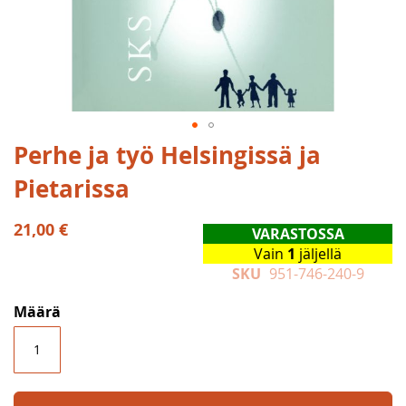
Skip
Perhe ja työ Helsingissä ja
to
Pietarissa
the
beginning
of
21,00 €
VARASTOSSA
the
Vain
1
jäljellä
images
SKU
951-746-240-9
gallery
Määrä