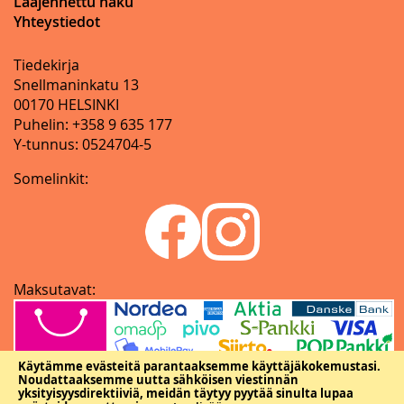
Laajennettu haku
Yhteystiedot
Tiedekirja
Snellmaninkatu 13
00170 HELSINKI
Puhelin: +358 9 635 177
Y-tunnus: 0524704-5
Somelinkit:
Maksutavat:
Käytämme evästeitä parantaaksemme käyttäjäkokemustasi.
Noudattaaksemme uutta sähköisen viestinnän
yksityisyysdirektiiviä, meidän täytyy pyytää sinulta lupaa