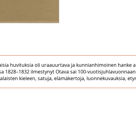
aisia huvituksia oli uraauurtava ja kunnianhimoinen hanke a
sassa 1828–1832 ilmestynyt Otava sai 100-vuotisjuhlavuonnaa
isten kieleen, satuja, elämäkertoja, luonnekuvauksia, etym