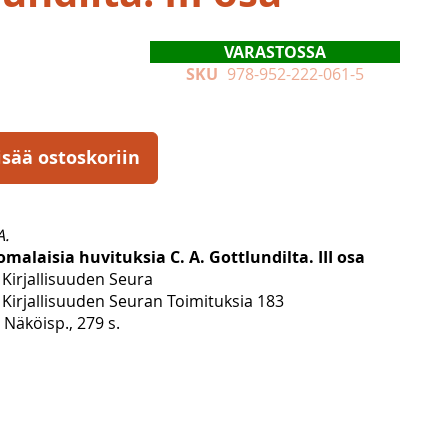
VARASTOSSA
SKU
978-952-222-061-5
isää ostoskoriin
A.
omalaisia huvituksia C. A. Gottlundilta. III osa
Kirjallisuuden Seura
Kirjallisuuden Seuran Toimituksia 183
Näköisp., 279 s.