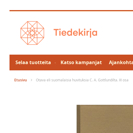
Skip
to
Content
Selaa tuotteita
Katso kampanjat
Ajankohta
Etusivu
Otava eli suomalaisia huvituksia C. A. Gottlundilta. III osa
Skip
to
the
end
of
the