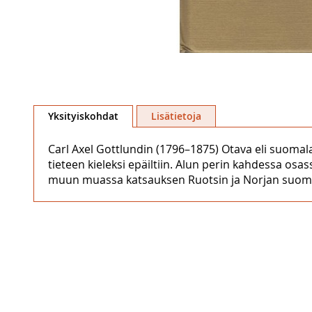
Skip
to
Yksityiskohdat
Lisätietoja
the
beginning
Carl Axel Gottlundin (1796–1875) Otava eli suomal
of
tieteen kieleksi epäiltiin. Alun perin kahdessa o
the
muun muassa katsauksen Ruotsin ja Norjan suomala
images
gallery