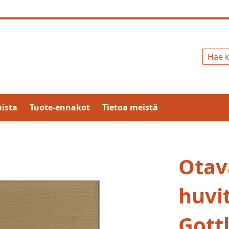
Hae
ista
Tuote-ennakot
Tietoa meistä
Otav
huvit
Gottl