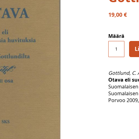
19,00 €
Määrä
L
Gottlund, C. 
Otava eli su
Suomalaisen 
Suomalaisen 
Porvoo 2009, 