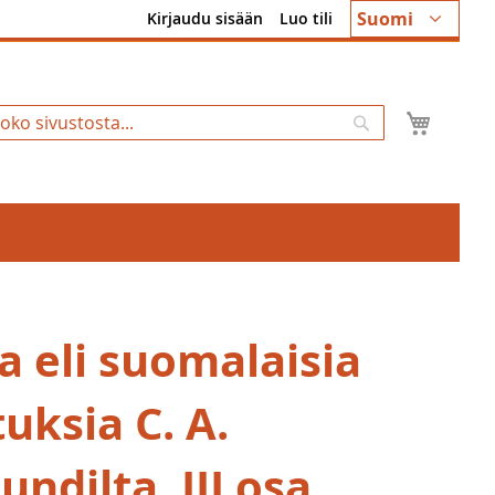
Kieli
Suomi
Kirjaudu sisään
Luo tili
Ostosk
Hae
a eli suomalaisia
uksia C. A.
undilta. III osa