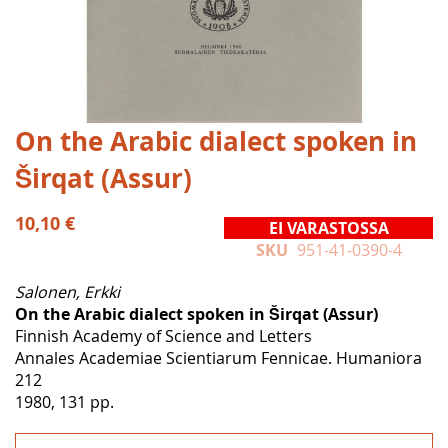
Skip
On the Arabic dialect spoken in
to
Širqat (Assur)
the
beginning
of
10,10 €
EI VARASTOSSA
the
SKU
951-41-0390-4
images
gallery
Salonen, Erkki
On the Arabic dialect spoken in Širqat (Assur)
Finnish Academy of Science and Letters
Annales Academiae Scientiarum Fennicae. Humaniora
212
1980, 131 pp.