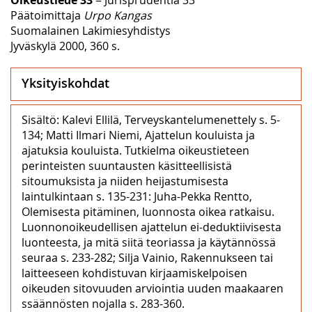
Päätoimittaja
Urpo Kangas
Suomalainen Lakimiesyhdistys
Jyväskylä 2000, 360 s.
Yksityiskohdat
Sisältö: Kalevi Ellilä, Terveyskantelumenettely s. 5-
134; Matti Ilmari Niemi, Ajattelun kouluista ja
ajatuksia kouluista. Tutkielma oikeustieteen
perinteisten suuntausten käsitteellisistä
sitoumuksista ja niiden heijastumisesta
laintulkintaan s. 135-231: Juha-Pekka Rentto,
Olemisesta pitäminen, luonnosta oikea ratkaisu.
Luonnonoikeudellisen ajattelun ei-deduktiivisesta
luonteesta, ja mitä siitä teoriassa ja käytännössä
seuraa s. 233-282; Silja Vainio, Rakennukseen tai
laitteeseen kohdistuvan kirjaamiskelpoisen
oikeuden sitovuuden arviointia uuden maakaaren
ssäännösten nojalla s. 283-360.