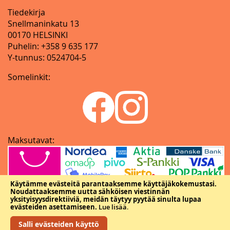
Tiedekirja
Snellmaninkatu 13
00170 HELSINKI
Puhelin: +358 9 635 177
Y-tunnus: 0524704-5
Somelinkit:
Maksutavat:
Käytämme evästeitä parantaaksemme käyttäjäkokemustasi.
Noudattaaksemme uutta sähköisen viestinnän
yksityisyysdirektiiviä, meidän täytyy pyytää sinulta lupaa
evästeiden asettamiseen.
Lue lisää
.
Salli evästeiden käyttö
Copyright © Tieteellisten seurain valtuuskunta