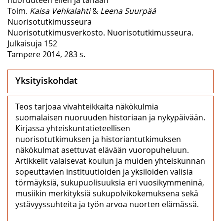
Toim.
Kaisa Vehkalahti
&
Leena Suurpää
Nuorisotutkimusseura
Nuorisotutkimusverkosto. Nuorisotutkimusseura.
Julkaisuja 152
Tampere 2014, 283 s.
Yksityiskohdat
Teos tarjoaa vivahteikkaita näkökulmia
suomalaisen nuoruuden historiaan ja nykypäivään.
Kirjassa yhteiskuntatieteellisen
nuorisotutkimuksen ja historiantutkimuksen
näkökulmat asettuvat elävään vuoropuheluun.
Artikkelit valaisevat koulun ja muiden yhteiskunnan
sopeuttavien instituutioiden ja yksilöiden välisiä
törmäyksiä, sukupuolisuuksia eri vuosikymmeninä,
musiikin merkityksiä sukupolvikokemuksena sekä
ystävyyssuhteita ja työn arvoa nuorten elämässä.