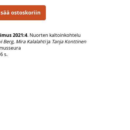
isää ostoskoriin
imus 2021:4
. Nuorten kaltoinkohtelu
vi Berg, Mira Kalalahti
ja
Tanja Konttinen
imusseura
6 s.