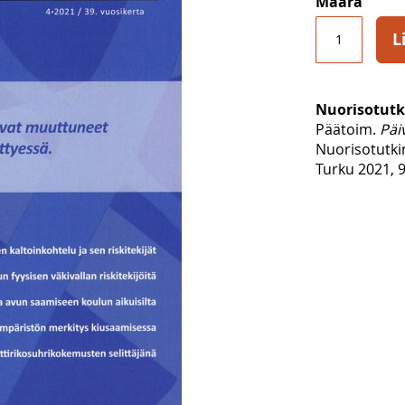
Määrä
L
Nuorisotutk
Päätoim.
Päi
Nuorisotutk
Turku 2021, 9