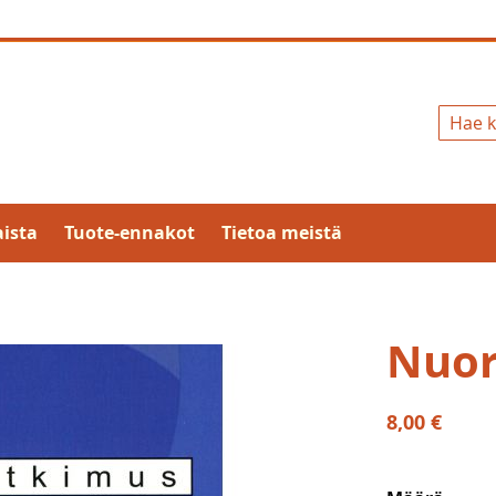
Hae
ista
Tuote-ennakot
Tietoa meistä
Nuor
8,00 €