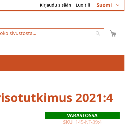
Kieli
Suomi
Kirjaudu sisään
Luo tili
Ostosk
Hae
isotutkimus 2021:4
VARASTOSSA
SKU
145-NT-39:4