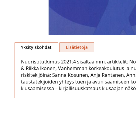
Skip
to
Yksityiskohdat
Lisätietoja
the
beginning
Nuorisotutkimus 2021:4 sisältää mm. artikkelit: No
of
& Riikka Ikonen, Vanhemman korkeakoulutus ja nu
the
riskitekijöinä; Sanna Kosunen, Anja Rantanen, Anna
images
taustatekijöiden yhteys tuen ja avun saamiseen ko
gallery
kiusaamisessa – kirjallisuuskatsaus kiusaajan näk