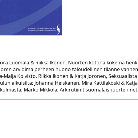
ora Luomala & Riikka Ikonen, Nuorten kotona kokema henkinen
oren arvioima perheen huono taloudellinen tilanne vanhem
-Maija Koivisto, Riikka Ikonen & Katja Joronen, Seksuaalista
ulun aikuisilta; Johanna Heiskanen, Mira Kattilakoski & Kat
ökulmasta; Marko Mikkola, Arkirutiinit suomalaisnuorten net