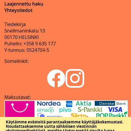
Laajennettu haku
Yhteystiedot
Tiedekirja
Snellmaninkatu 13
00170 HELSINKI
Puhelin: +358 9 635 177
Y-tunnus: 0524704-5
Somelinkit:
Maksutavat:
Käytämme evästeitä parantaaksemme käyttäjäkokemustasi.
Noudattaaksemme uutta sähköisen viestinnän
yksityisyysdirektiiviä, meidän täytyy pyytää sinulta lupaa