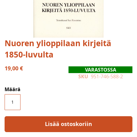
Skip
Nuoren ylioppilaan kirjeitä
to
1850-luvulta
the
beginning
of
19,00 €
VARASTOSSA
the
SKU
951-746-588-2
images
gallery
Määrä
Lisää ostoskoriin