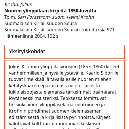
Krohn, Julius
Nuoren ylioppilaan kirjeitä 1850-luvulta
Toim.
Sari Forsström, suom. Helmi Krohn
Suomalaisen Kirjallisuuden Seura
Suomalaisen Kirjallisuuden Seuran Toimituksia 971
Hämeenlinna 2004, 192 s.
Yksityiskohdat
Julius Krohnin ylioppilasvuosien (1853–1860) kirjeet
vanhemmilleen ja hyvälle ystävälle, Kaarlo Slöörille,
tuovat ilmeikkäällä tavalla esille nuoren miehen
kehityskaaren epävarmasta viipurilaisesta
lukiolaispojasta elämänsä tärkeimmät päämäärät
löytäneeksi maisteriksi. Teoksessa lomittuvat
helsinkiläinen ylioppilaselämä rientoineen ja
Krohnin pohdinnat suomen kielen aseman
edistämisestä ja kirjallisista pyrinnöistä. Kirjeet
valottavat kulttuurifennomanian keskeisen