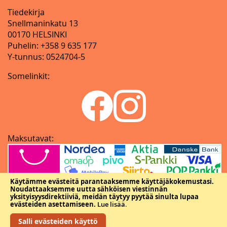
Tiedekirja
Snellmaninkatu 13
00170 HELSINKI
Puhelin: +358 9 635 177
Y-tunnus: 0524704-5
Somelinkit:
Maksutavat:
Käytämme evästeitä parantaaksemme käyttäjäkokemustasi.
Noudattaaksemme uutta sähköisen viestinnän
yksityisyysdirektiiviä, meidän täytyy pyytää sinulta lupaa
evästeiden asettamiseen.
Lue lisää
.
Salli evästeiden käyttö
Copyright © Tieteellisten seurain valtuuskunta