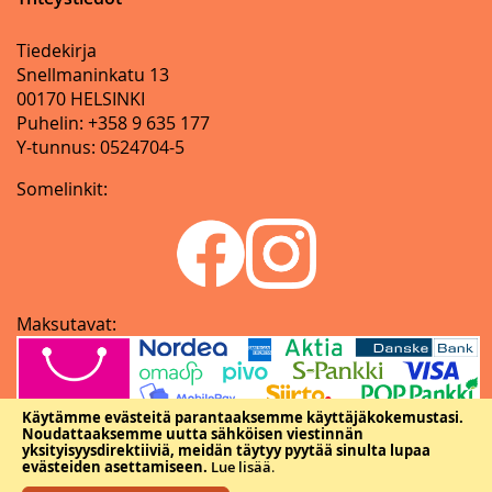
Tiedekirja
Snellmaninkatu 13
00170 HELSINKI
Puhelin: +358 9 635 177
Y-tunnus: 0524704-5
Somelinkit:
Maksutavat:
Käytämme evästeitä parantaaksemme käyttäjäkokemustasi.
Noudattaaksemme uutta sähköisen viestinnän
yksityisyysdirektiiviä, meidän täytyy pyytää sinulta lupaa
evästeiden asettamiseen.
Lue lisää
.