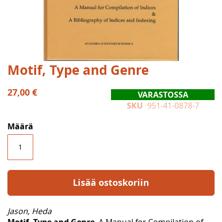
Skip
Motif, Type and Genre
to
the
27,00 €
VARASTOSSA
beginning
SKU
951-41-0878-7
of
the
Määrä
images
gallery
Lisää ostoskoriin
Jason, Heda
Motif, Type and Genre
. A Manual for Compilation of