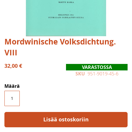
Skip
Mordwinische Volksdichtung.
to
VIII
the
beginning
of
32,00 €
VARASTOSSA
the
SKU
951-9019-45-6
images
gallery
Määrä
Lisää ostoskoriin