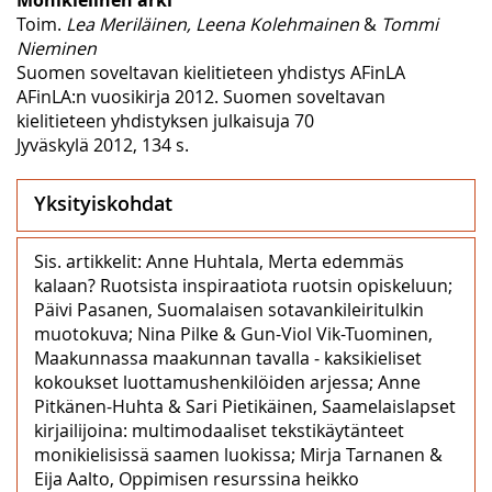
Toim.
Lea Meriläinen, Leena Kolehmainen
&
Tommi
Nieminen
Suomen soveltavan kielitieteen yhdistys AFinLA
AFinLA:n vuosikirja 2012. Suomen soveltavan
kielitieteen yhdistyksen julkaisuja 70
Jyväskylä 2012, 134 s.
Yksityiskohdat
Sis. artikkelit: Anne Huhtala, Merta edemmäs
kalaan? Ruotsista inspiraatiota ruotsin opiskeluun;
Päivi Pasanen, Suomalaisen sotavankileiritulkin
muotokuva; Nina Pilke & Gun-Viol Vik-Tuominen,
Maakunnassa maakunnan tavalla ‒ kaksikieliset
kokoukset luottamushenkilöiden arjessa; Anne
Pitkänen-Huhta & Sari Pietikäinen, Saamelaislapset
kirjailijoina: multimodaaliset tekstikäytänteet
monikielisissä saamen luokissa; Mirja Tarnanen &
Eija Aalto, Oppimisen resurssina heikko