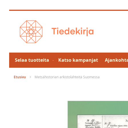
Skip
to
Content
Selaa tuotteita
Katso kampanjat
Ajankohta
Etusivu
Metsähistorian arkistolähteitä Suomessa
Skip
to
the
end
of
the