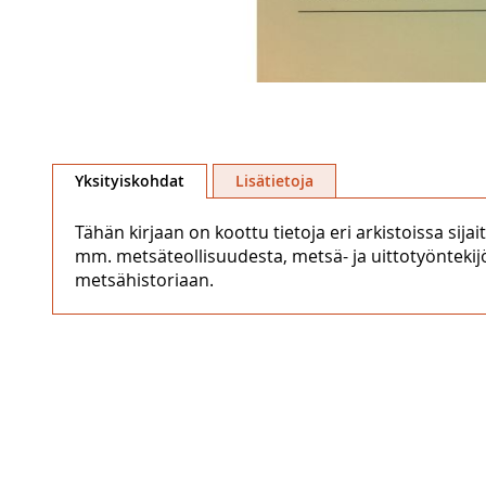
Skip
to
Yksityiskohdat
Lisätietoja
the
beginning
Tähän kirjaan on koottu tietoja eri arkistoissa sija
of
mm. metsäteollisuudesta, metsä- ja uittotyöntekijö
the
metsähistoriaan.
images
gallery