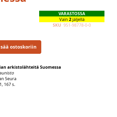
VARASTOSSA
Vain
2
jäljellä
SKU
951-98778-0-0
isää ostoskoriin
ian arkistolähteitä Suomessa
aunisto
an Seura
1, 167 s.