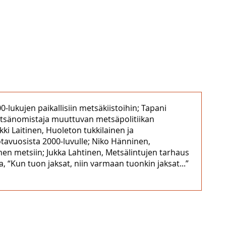
-lukujen paikallisiin metsäkiistoihin; Tapani
etsänomistaja muuttuvan metsäpolitiikan
 Laitinen, Huoleton tukkilainen ja
tavuosista 2000-luvulle; Niko Hänninen,
n metsiin; Jukka Lahtinen, Metsälintujen tarhaus
“Kun tuon jaksat, niin varmaan tuonkin jaksat...”