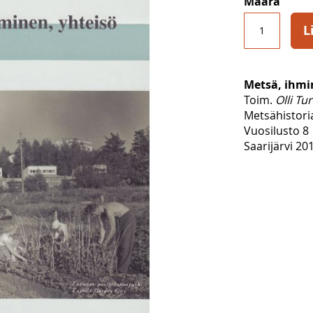
Määrä
L
Metsä, ihmi
Toim.
Olli Tu
Metsähistor
Vuosilusto 8
Saarijärvi 201