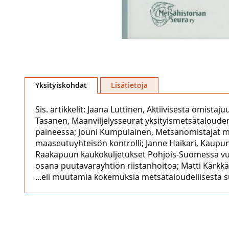
Skip
to
Yksityiskohdat
Lisätietoja
the
beginning
Sis. artikkelit: Jaana Luttinen, Aktiivisesta omis
of
Tasanen, Maanviljelysseurat yksityismetsätaloude
the
paineessa; Jouni Kumpulainen, Metsänomistajat me
images
maaseutuyhteisön kontrolli; Janne Haikari, Kaupun
gallery
Raakapuun kaukokuljetukset Pohjois-Suomessa vuo
osana puutavarayhtiön riistanhoitoa; Matti Kärkkä
...eli muutamia kokemuksia metsätaloudellisesta s