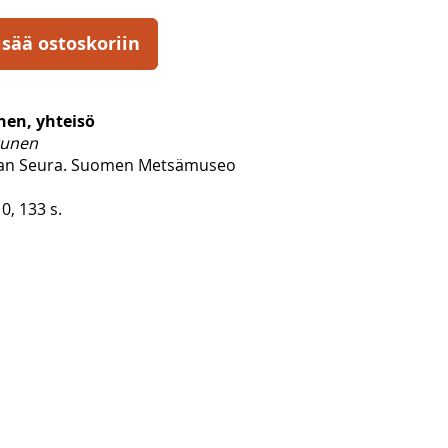
isää ostoskoriin
nen, yhteisö
runen
ian Seura. Suomen Metsämuseo
0, 133 s.