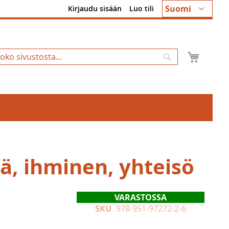
Kieli
Suomi
Kirjaudu sisään
Luo tili
Ostosk
Hae
ä, ihminen, yhteisö
VARASTOSSA
SKU
978-951-97272-2-6