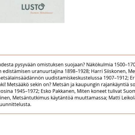
tajuudesta pysyvään omistuksen suojaan? Näkökulmia 1500–1700
n edistämisen uranuurtajina 1898–1928; Harri Siiskonen, M
tsälainsäädännön uudistamiskeskustelussa 1907–1912; Erkki
ki! Metsääkö sekin on? Metsän ja kaupungin rajankäyntiä so
sina 1945–1972; Esko Pakkanen, Miten koneet tulivat Suome
inen, Metsäntutkimus käytäntöä muuttamassa; Matti Leikola, 
uunnittelusta.