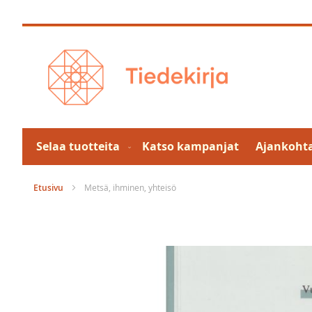
Skip
to
Content
Selaa tuotteita
Katso kampanjat
Ajankohta
Etusivu
Metsä, ihminen, yhteisö
Skip
to
the
end
of
the