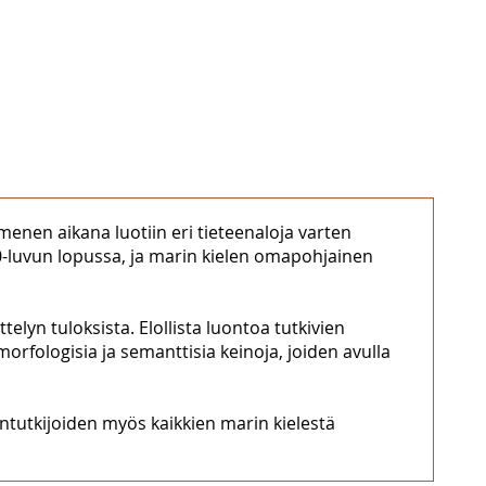
menen aikana luotiin eri tieteenaloja varten
930-luvun lopussa, ja marin kielen omapohjainen
lyn tuloksista. Elollista luontoa tutkivien
 morfologisia ja semanttisia keinoja, joiden avulla
lentutkijoiden myös kaikkien marin kielestä