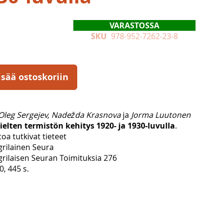
VARASTOSSA
SKU
978-952-7262-23-8
isää ostoskoriin
 Oleg Sergejev, Nadežda Krasnova
ja
Jorma Luutonen
ielten termistön kehitys 1920- ja 1930-luvulla
.
toa tutkivat tieteet
rilainen Seura
rilaisen Seuran Toimituksia 276
, 445 s.