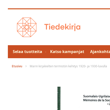
Skip
to
Content
Selaa tuotteita
Katso kampanjat
Ajankohta
Etusivu
Marin kirjakielten termistön kehitys 1920- ja 1930-luvulla
Skip
to
the
end
of
the