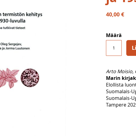
40,00 €
Määrä
L
Arto Moisio,
Marin kirjak
Elollista luon
Suomalais-Ug
Suomalais-Ug
Tampere 2020