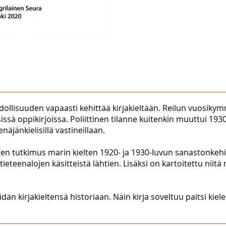
ollisuuden vapaasti kehittää kirjakieltään. Reilun vuosikym
sissä oppikirjoissa. Poliittinen tilanne kuitenkin muuttui 1
näjänkielisillä vastineillaan.
n tutkimus marin kielten 1920- ja 1930-luvun sanastonkehitte
tieteenalojen käsitteistä lähtien. Lisäksi on kartoitettu niitä
dän kirjakieltensä historiaan. Näin kirja soveltuu paitsi kie