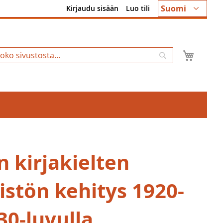
Kieli
Suomi
Kirjaudu sisään
Luo tili
Ostosk
Hae
n kirjakielten
istön kehitys 1920-
30-luvulla