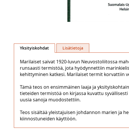
Skip
to
Yksityiskohdat
Lisätietoja
the
beginning
Marilaiset saivat 1920-luvun Neuvostoliitossa mahd
of
runsaasti termistöä, jota hyödynnettiin marinkieli
the
kehittyminen katkesi. Marilaiset termit korvattiin ve
images
gallery
Tämä teos on ensimmäinen laaja ja yksityiskohtaine
tieteiden termistöä on kirjassa kuvattu syvällisesti 
uusia sanoja muodostettiin.
Teos sisältää yleistajuisen johdannon marien ja hei
kiinnostuneiden käyttöön.