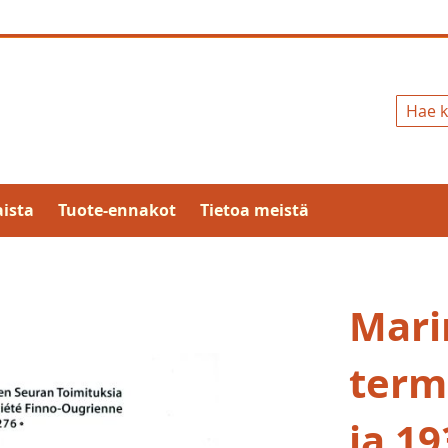
Hae
ista
Tuote-ennakot
Tietoa meistä
Mari
term
ja 19