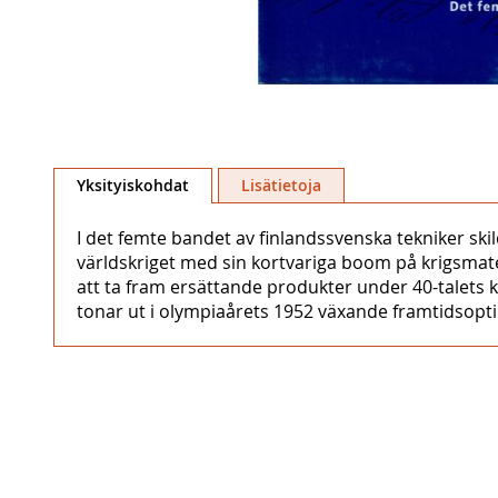
Skip
to
Yksityiskohdat
Lisätietoja
the
beginning
I det femte bandet av finlandssvenska tekniker ski
of
världskriget med sin kortvariga boom på krigsmate
the
att ta fram ersättande produkter under 40-talets kr
images
tonar ut i olympiaårets 1952 växande framtidsopt
gallery