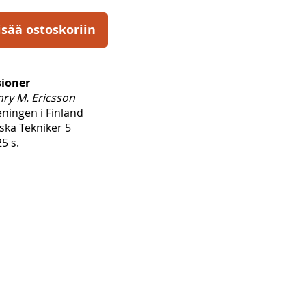
isää ostoskoriin
ioner
ry M. Ericsson
ningen i Finland
ska Tekniker 5
5 s.