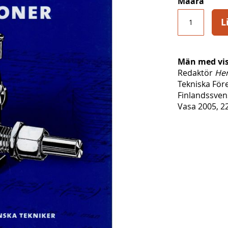
Määrä
L
Män med vis
Redaktör
Hen
Tekniska Före
Finlandssven
Vasa 2005, 22