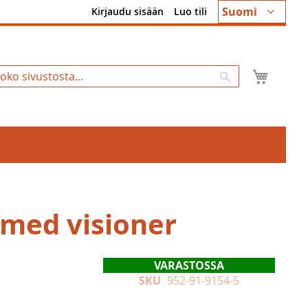
Kieli
Suomi
Kirjaudu sisään
Luo tili
Ostosk
Hae
med visioner
VARASTOSSA
SKU
952-91-9154-5