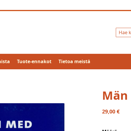
Hae
ista
Tuote-ennakot
Tietoa meistä
Män 
29,00 €