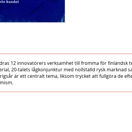
ldras 12 innovatörers verksamhet till fromma för finländsk t
rial, 20-talets lågkonjunktur med nollställd rysk marknad 
igsår är ett centralt tema, liksom trycket att fullgöra de e
imism.