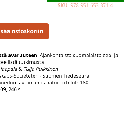
SKU
978-951-653-371-4
isää ostoskoriin
stä avaruuteen
. Ajankohtaista suomalaista geo- ja
eellistä tutkimusta
 Haapala
&
Tuija Pulkkinen
skaps-Societeten - Suomen Tiedeseura
ännedom av Finlands natur och folk 180
09, 246 s.