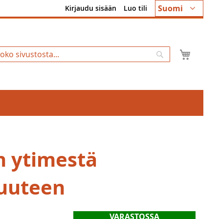
Kieli
Suomi
Kirjaudu sisään
Luo tili
Ostosk
Hae
 ytimestä
uuteen
VARASTOSSA