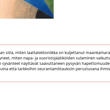
n siitä, miten laattatektoniikka on kuljettanut maankamaram
yneet, miten napa- ja vuoristojäätiköiden sulaminen vaiku
ren syvänteet näyttävät saavuttaneen pysyvän hapettomuuden
eluina että tarkkoihin seurantamittauksiin perustuvana ih