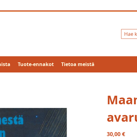
Hae
ista
Tuote-ennakot
Tietoa meistä
Maan
avar
30,00 €