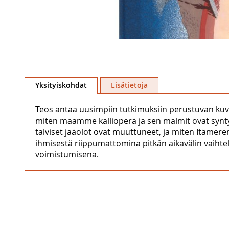
Skip
to
Yksityiskohdat
Lisätietoja
the
beginning
Teos antaa uusimpiin tutkimuksiin perustuvan kuva
of
miten maamme kallioperä ja sen malmit ovat synt
the
talviset jääolot ovat muuttuneet, ja miten Itäme
images
ihmisestä riippumattomina pitkän aikavälin vaiht
gallery
voimistumisena.