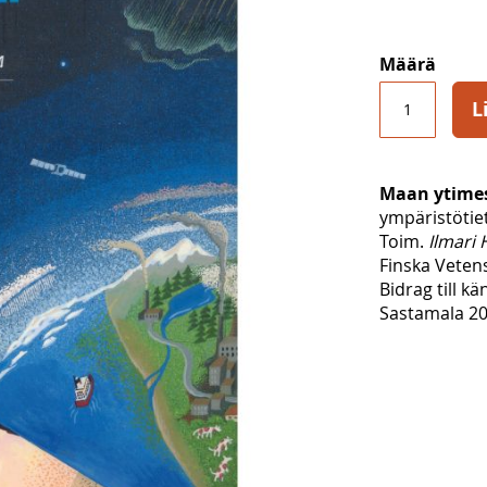
Määrä
L
Maan ytime
ympäristötiet
Toim.
Ilmari
Finska Veten
Bidrag till k
Sastamala 20