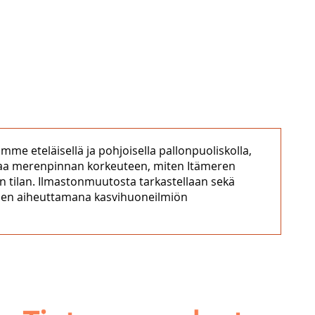
me eteläisellä ja pohjoisella pallonpuoliskolla,
ttaa merenpinnan korkeuteen, miten Itämeren
 tilan. Ilmastonmuutosta tarkastellaan sekä
misen aiheuttamana kasvihuoneilmiön