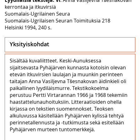
kerrontaa ja itkuvirsiä
Suomalais-Ugrilainen Seura
Suomalais-Ugrilaisen Seuran Toimituksia 218
Helsinki 1994, 240 s.
Yksityiskohdat
Sisältää kuvaliittteet. Keski-Aunuksessa
sijaitsevasta Pyhäjärven kunnasta kotoisin olevan
etevän itkuvirsien laulajan ja muunkin perinteen
taitajan Anna Vasiljevna Tšesnakovan äidinkieli oli
paikallinen lyydiläismurre. Tekstikokoelma
perustuu Pertti Virtarannan 1966 ja 1968 tekemiin
haastattelunauhoituksiin. Litteraatioiden ohella
kirjassa on tekstien suomennokset. Teoksen
alkuluvussa käsitellään Pyhäjärven kylissä tehtyä
perinnetallennusta ja -tutkimusta sekä esitellään
Pyhäjärven murteen tuntomerkkejä.