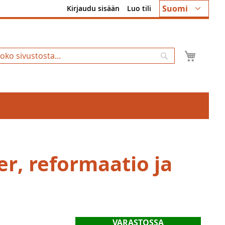
Kieli
Suomi
Kirjaudu sisään
Luo tili
Ostosk
Hae
er, reformaatio ja
VARASTOSSA