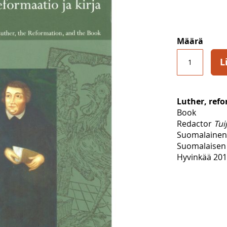
Määrä
L
Luther, refo
Book
Redactor
Tui
Suomalainen 
Suomalaisen T
Hyvinkää 2012