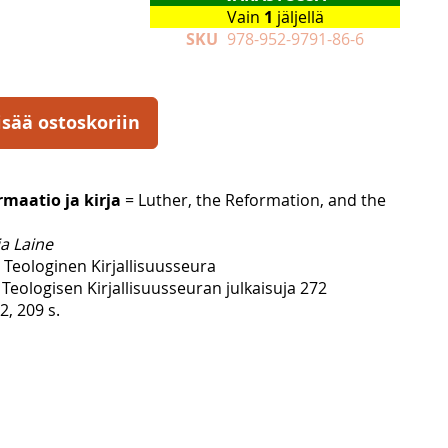
Vain
1
jäljellä
SKU
978-952-9791-86-6
isää ostoskoriin
rmaatio ja kirja
= Luther, the Reformation, and the
ja Laine
Teologinen Kirjallisuusseura
eologisen Kirjallisuusseuran julkaisuja 272
, 209 s.