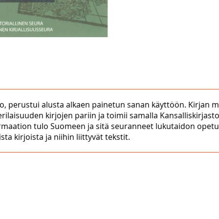
, perustui alusta alkaen painetun sanan käyttöön. Kirjan merk
rilaisuuden kirjojen pariin ja toimii samalla Kansalliskirjasto
formaation tulo Suomeen ja sitä seuranneet lukutaidon opetus
 kirjoista ja niihin liittyvät tekstit.