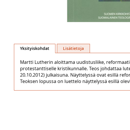
Skip
to
Yksityiskohdat
Lisätietoja
the
beginning
Martti Lutherin aloittama uudistusliike, reformaatio
of
protestanttiselle kristikunnalle. Teos johdattaa lute
the
20.10.2012) julkaisuna. Näyttelyssä ovat esillä re
images
Teoksen lopussa on luettelo näyttelyssä esillä olevista
gallery