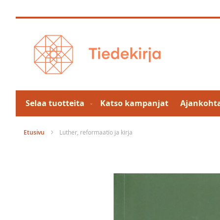
Skip
to
Content
Selaa tuotteita
Katso kampanjat
Ajankohta
Etusivu
Luther, reformaatio ja kirja
Skip
to
the
end
of
the