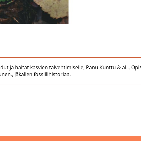
 edut ja haitat kasvien talvehtimiselle; Panu Kunttu & al.., O
en., Jäkälien fossiilihistoriaa.