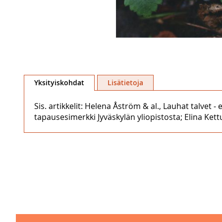
Skip
to
Yksityiskohdat
Lisätietoja
the
beginning
Sis. artikkelit: Helena Åström & al., Lauhat talvet ‒
of
tapausesimerkki Jyväskylän yliopistosta; Elina Kettun
the
images
gallery