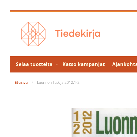
Skip
to
Content
Selaa tuotteita
Katso kampanjat
Ajankohta
Etusivu
Luonnon Tutkija 2012:1-2
Skip
to
the
end
of
the