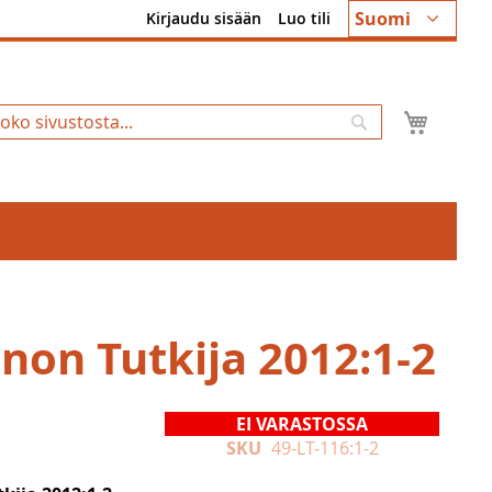
Kieli
Suomi
Kirjaudu sisään
Luo tili
Ostosk
Hae
non Tutkija 2012:1-2
EI VARASTOSSA
SKU
49-LT-116:1-2