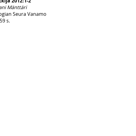
kija 2012:1-2
ani Mänttäri
ogian Seura Vanamo
59 s.