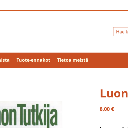
Hae
ista
Tuote-ennakot
Tietoa meistä
Luon
8,00 €