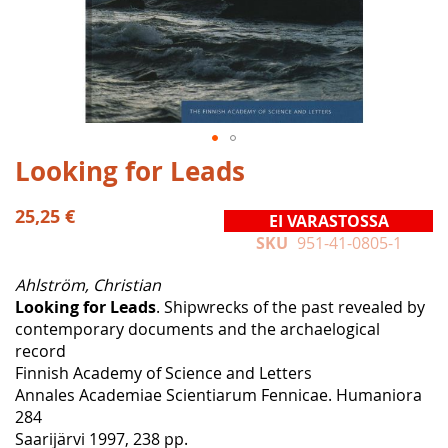
Skip
Looking for Leads
to
the
25,25 €
EI VARASTOSSA
beginning
SKU
951-41-0805-1
of
the
Ahlström, Christian
images
Looking for Leads
. Shipwrecks of the past revealed by
gallery
contemporary documents and the archaelogical
record
Finnish Academy of Science and Letters
Annales Academiae Scientiarum Fennicae. Humaniora
284
Saarijärvi 1997, 238 pp.