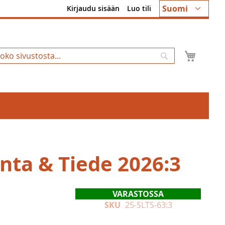
Kieli
Suomi
Kirjaudu sisään
Luo tili
Ostosk
Hae
unta & Tiede 2026:3
VARASTOSSA
SKU
25-SLTS-63:3