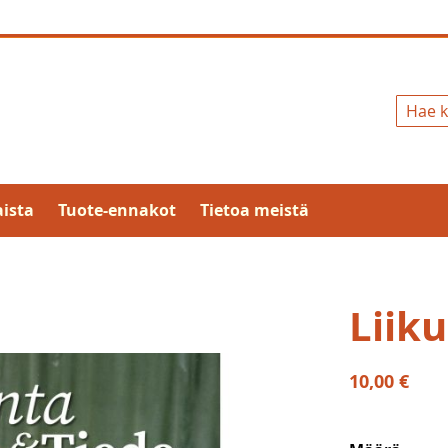
Hae
ista
Tuote-ennakot
Tietoa meistä
Liik
10,00 €