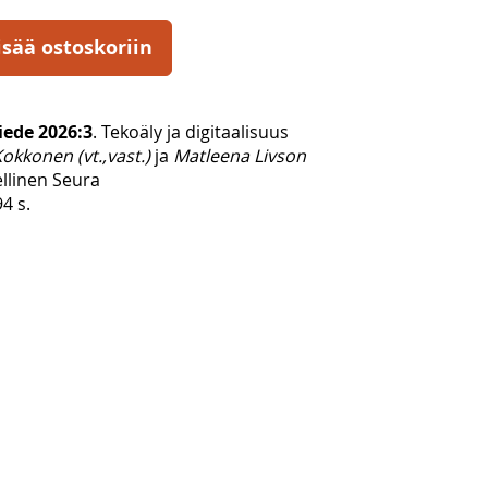
isää ostoskoriin
iede 2026:3
. Tekoäly ja digitaalisuus
okkonen (vt.,vast.)
ja
Matleena Livson
ellinen Seura
4 s.