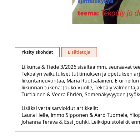
Skip
to
Yksityiskohdat
Lisätietoja
the
beginning
Liikunta & Tiede 3/2026 sisältää mm. seuraavat teem
of
Tekoälyn vaikutukset tutkimuksen ja opetuksen arj
the
liikuntaneuvontaa; Maria Ruotsalainen, E-urheilun 
images
liikunnan tukena; Jouko Vuolle, Tekoäly valmenta
gallery
Turtiainen & Veera Ehrlén, Somenäkyvyyden (syöksy
Lisäksi vertaisarvioidut artikkelit:
Laura Helle, Immo Sipponen & Aaro Tuomela, Yliopi
Johanna Terävä & Essi Jouhki, Leikkipuistoleikit enn