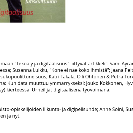
aan "Tekoäly ja digitaalisuus" liittyvät artikkelit: Sami Äyr
essa; Susanna Luikku, "Kone ei näe koko ihmistä"; Jaana Pel
sukupuolittuneisuus; Katri Takala, Olli Ohtonen & Petra Tor
jana: Kun data muuttuu ymmärrykseksi; Jouko Kokkonen, Hyvä
) kierteessä: Urheilijat digitaalisena työvoimana.
sto-opiskelijoiden liikunta- ja digipelisuhde; Anne Soini, 
en ja nyt.