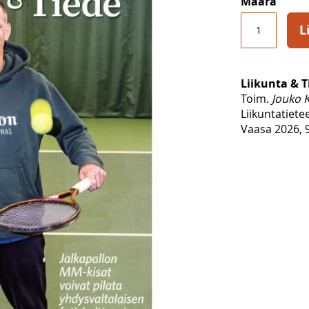
Määrä
L
Liikunta & T
Toim.
Jouko K
Liikuntatiete
Vaasa 2026, 9