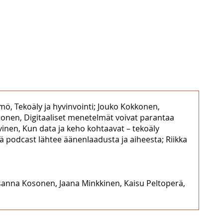
ämö, Tekoäly ja hyvinvointi; Jouko Kokkonen,
tonen, Digitaaliset menetelmät voivat parantaa
vinen, Kun data ja keho kohtaavat – tekoäly
 podcast lähtee äänenlaadusta ja aiheesta; Riikka
Susanna Kosonen, Jaana Minkkinen, Kaisu Peltoperä,