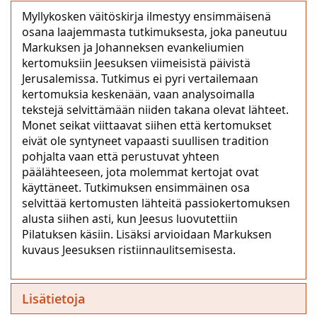
Myllykosken väitöskirja ilmestyy ensimmäisenä
osana laajemmasta tutkimuksesta, joka paneutuu
Markuksen ja Johanneksen evankeliumien
kertomuksiin Jeesuksen viimeisistä päivistä
Jerusalemissa. Tutkimus ei pyri vertailemaan
kertomuksia keskenään, vaan analysoimalla
tekstejä selvittämään niiden takana olevat lähteet.
Monet seikat viittaavat siihen että kertomukset
eivät ole syntyneet vapaasti suullisen tradition
pohjalta vaan että perustuvat yhteen
päälähteeseen, jota molemmat kertojat ovat
käyttäneet. Tutkimuksen ensimmäinen osa
selvittää kertomusten lähteitä passiokertomuksen
alusta siihen asti, kun Jeesus luovutettiin
Pilatuksen käsiin. Lisäksi arvioidaan Markuksen
kuvaus Jeesuksen ristiinnaulitsemisesta.
Lisätietoja