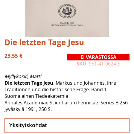
Skip
Die letzten Tage Jesu
to
the
23,55 €
EI VARASTOSSA
beginning
SKU
951-41-0624-5
of
the
Myllykoski, Matti
images
Die letzten Tage Jesu
. Markus und Johannes, ihre
gallery
Traditionen und die historische Frage. Band 1
Suomalainen Tiedeakatemia
Annales Academiae Scientiarum Fennicae. Series B 256
Jyväskylä 1991, 250 S.
Yksityiskohdat