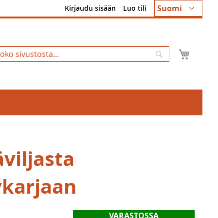
Kieli
Suomi
Kirjaudu sisään
Luo tili
Ostosk
Hae
viljasta
ykarjaan
VARASTOSSA