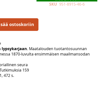
SKU
951-8915-46-6
isää ostoskoriin
o
a lypsykarjaan
. Maatalouden tuotantosuunnan
essa 1870-luvulta ensimmäisen maailmansodan
riallinen seura
a Tutkimuksia 159
1, 472 s.