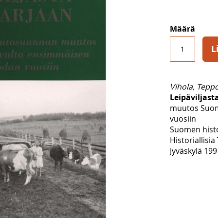
Määrä
L
Vihola, Tepp
Leipäviljast
muutos Suom
vuosiin
Suomen histo
Historiallisi
Jyväskylä 199