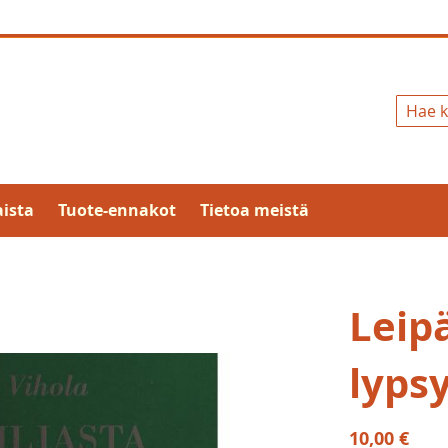
Hae
ista
Tuote-ennakot
Tietoa meistä
Leipä
lyps
10,00 €