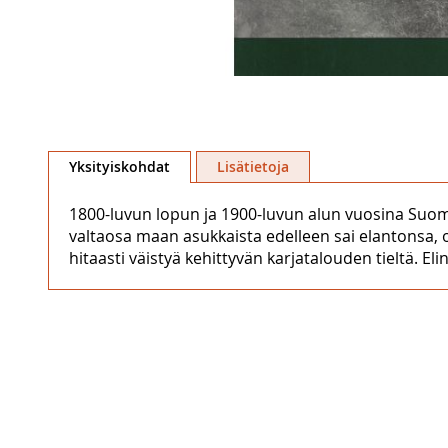
Skip
to
Yksityiskohdat
Lisätietoja
the
beginning
1800-luvun lopun ja 1900-luvun alun vuosina Suomi
of
valtaosa maan asukkaista edelleen sai elantonsa, o
the
hitaasti väistyä kehittyvän karjatalouden tieltä.
images
gallery