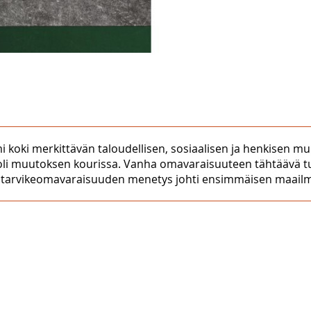
 koki merkittävän taloudellisen, sosiaalisen ja henkisen m
li muutoksen kourissa. Vanha omavaraisuuteen tähtäävä tuotan
 Elintarvikeomavaraisuuden menetys johti ensimmäisen maai