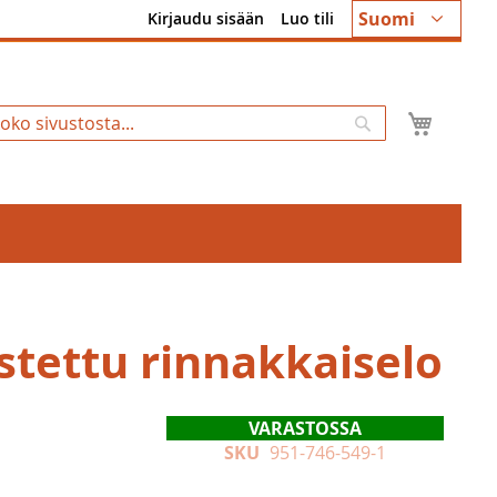
Kieli
Suomi
Kirjaudu sisään
Luo tili
Ostosk
Hae
stettu rinnakkaiselo
VARASTOSSA
SKU
951-746-549-1