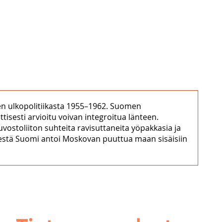
men ulkopolitiikasta 1955–1962. Suomen
tisesti arvioitu voivan integroitua länteen.
vostoliiton suhteita ravisuttaneita yöpakkasia ja
ielestä Suomi antoi Moskovan puuttua maan sisäisiin