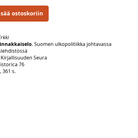
isää ostoskoriin
rkki
rinnakkaiselo
. Suomen ulkopolitiikka johtavassa
slehdistössä
Kirjallisuuden Seura
istorica 76
, 361 s.