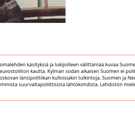
anomalehden käsityksiä ja lukijoilleen välittämää kuvaa Suo
euvostoliiton kautta. Kylmän sodan aikaisen Suomen ei poliit
kovan länsipolitiikan kulloisiakin tulkintoja. Suomen ja Neu
aajemmista suurvaltapoliittisista lähtökohdista. Lehdistön m