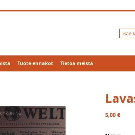
Hae
ista
Tuote-ennakot
Tietoa meistä
Lava
5,00 €