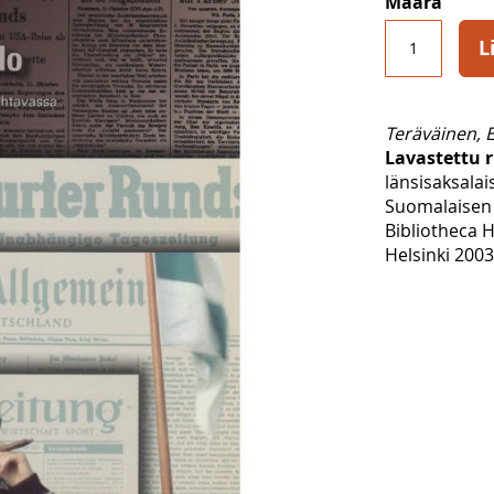
Määrä
L
Teräväinen, E
Lavastettu 
länsisaksalai
Suomalaisen 
Bibliotheca H
Helsinki 2003