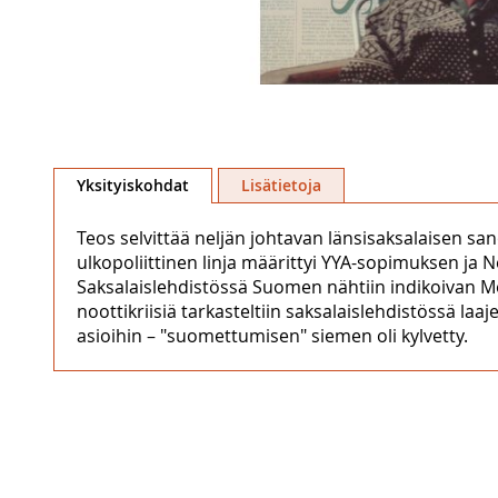
Skip
to
Yksityiskohdat
Lisätietoja
the
beginning
Teos selvittää neljän johtavan länsisaksalaisen s
of
ulkopoliittinen linja määrittyi YYA-sopimuksen ja N
the
Saksalaislehdistössä Suomen nähtiin indikoivan Mos
images
noottikriisiä tarkasteltiin saksalaislehdistössä l
gallery
asioihin – "suomettumisen" siemen oli kylvetty.