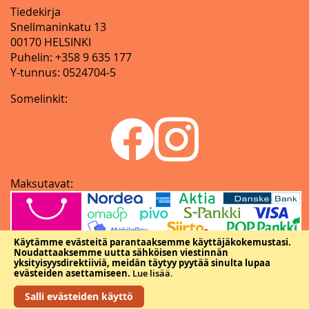
Tiedekirja
Snellmaninkatu 13
00170 HELSINKI
Puhelin: +358 9 635 177
Y-tunnus: 0524704-5
Somelinkit:
Maksutavat:
Käytämme evästeitä parantaaksemme käyttäjäkokemustasi.
Noudattaaksemme uutta sähköisen viestinnän
yksityisyysdirektiiviä, meidän täytyy pyytää sinulta lupaa
evästeiden asettamiseen.
Lue lisää
.
Salli evästeiden käyttö
Copyright © Tieteellisten seurain valtuuskunta