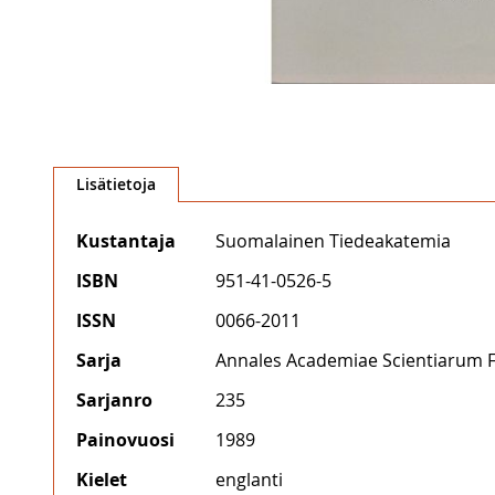
Skip
to
Lisätietoja
the
beginning
Lisätietoja
Kustantaja
Suomalainen Tiedeakatemia
of
the
ISBN
951-41-0526-5
images
gallery
ISSN
0066-2011
Sarja
Annales Academiae Scientiarum 
Sarjanro
235
Painovuosi
1989
Kielet
englanti