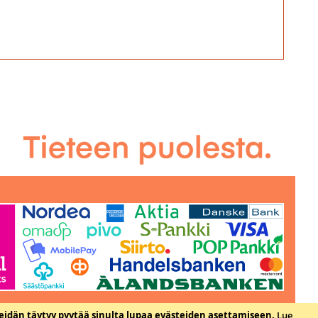
eidän täytyy pyytää sinulta lupaa evästeiden asettamiseen.
Lue