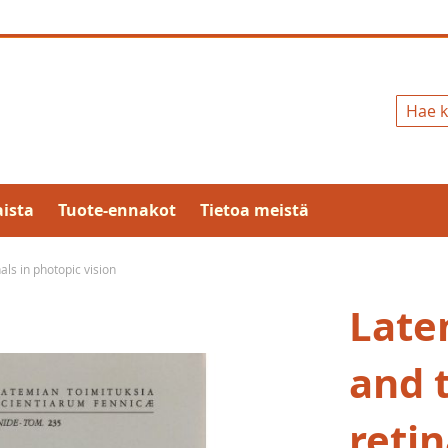
Hae
ista
Tuote-ennakot
Tietoa meistä
als in photopic vision
Late
and t
retin