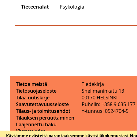
Tieteenalat
Psykologia
Tietoa meistä
Tiedekirja
Tietosuojaseloste
Snellmaninkatu 13
Tilaa uutiskirje
00170 HELSINKI
Saavutettavuusseloste
Puhelin: +358 9 635 177
Tilaus- ja toimitusehdot
Y-tunnus: 0524704-5
Tilauksen peruuttaminen
Laajennettu haku
Yhteystiedot
Käytämme evästeitä parantaaksemme käyttäjäkokemustasi.
Nou