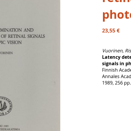
phot
23,55 €
Vuorinen, Ri
Latency dete
signals in p
Finnish Acad
Annales Acad
1989, 256 pp.