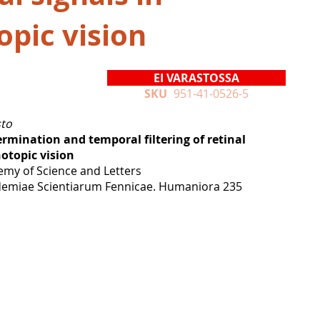
opic vision
EI VARASTOSSA
SKU
951-41-0526-5
sto
rmination and temporal filtering of retinal
hotopic vision
emy of Science and Letters
emiae Scientiarum Fennicae. Humaniora 235