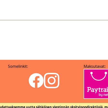
Somelinkit:
Maksutavat:
dattaaksemme uutta sähköisen viestinnän yksityisyysdirektiiviä, m