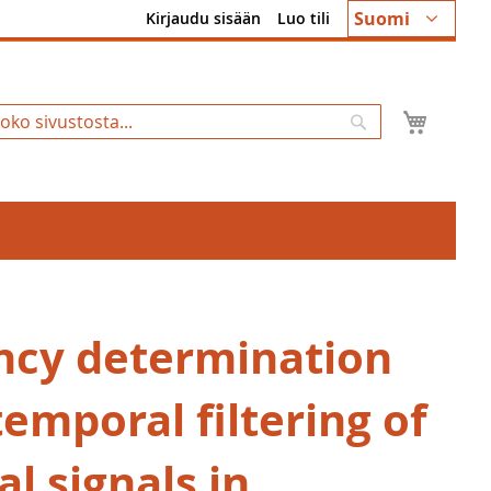
Kieli
Suomi
Kirjaudu sisään
Luo tili
Ostosk
Hae
ncy determination
emporal filtering of
al signals in