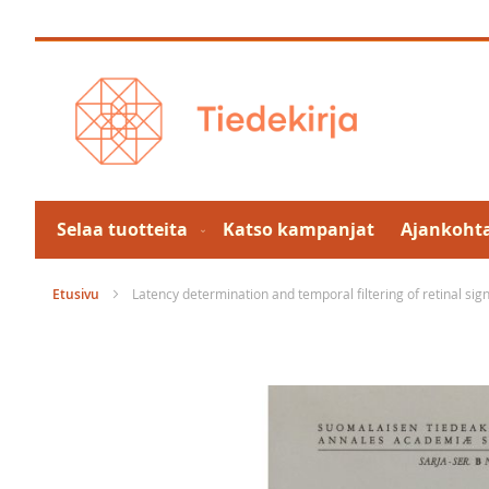
Skip
to
Content
Selaa tuotteita
Katso kampanjat
Ajankohta
Etusivu
Latency determination and temporal filtering of retinal sign
Skip
to
the
end
of
the