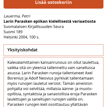
Lisää ostoskoriin
Lauerma, Petri
Larin Parasken epiikan kielellisestä variaatiosta
Suomalaisen Kirjallisuuden Seura
Suomi 189
Helsinki 2004, 100 s.
Yksityiskohdat
Kalevalamittainen kansanrunous on ollut laulettua,
vaikka sitä on yleensä tallennettu vain sanellussa
asussa. Larin Parasken runoja tallentaneet Axel
Borenius ja Adolf Neovius pyrkivät tallentamaan
myös runojen lauletut versiot. Tämän aineiston
pohjalta voi selvittää, millaisia äänne- ja muoto-
opillisia, syntaktisia ja sanastollisia eroja Parasken
laulettujen ja saneltujen runojen välillä on.
Parasken runojen kieli osoittautuu yllättävän