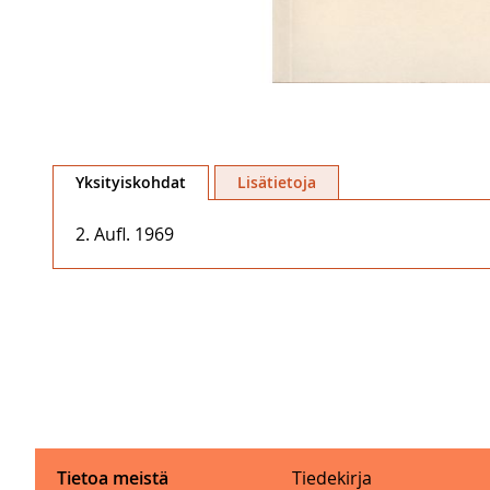
Skip
to
Yksityiskohdat
Lisätietoja
the
beginning
2. Aufl. 1969
of
the
images
gallery
Tietoa meistä
Tiedekirja