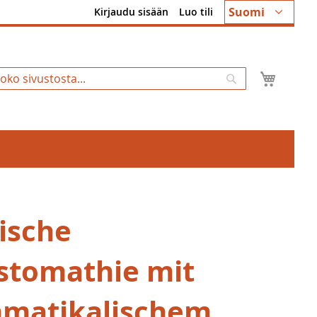
Kieli
Suomi
Kirjaudu sisään
Luo tili
Ostosk
Hae
ische
stomathie mit
matikalischem