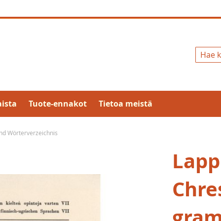
Hae
ista
Tuote-ennakot
Tietoa meistä
nd Wörterverzeichnis
Lapp
Chre
gram