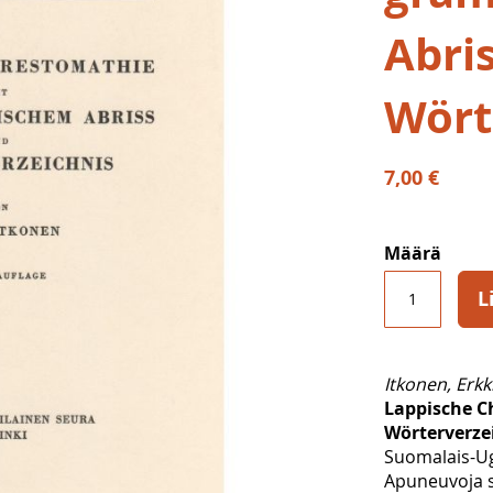
Abri
Wört
7,00 €
Määrä
L
Itkonen, Erkk
Lappische C
Wörterverze
Suomalais-Ug
Apuneuvoja s