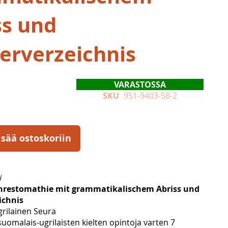
ss und
erverzeichnis
VARASTOSSA
SKU
951-9403-58-2
isää ostoskoriin
i
hrestomathie mit grammatikalischem Abriss und
ichnis
rilainen Seura
uomalais-ugrilaisten kielten opintoja varten 7