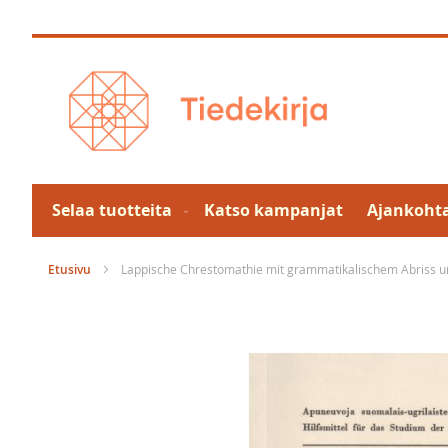
Skip
to
Content
Selaa tuotteita
Katso kampanjat
Ajankohta
Etusivu
Lappische Chrestomathie mit grammatikalischem Abriss u
Skip
to
the
end
of
the