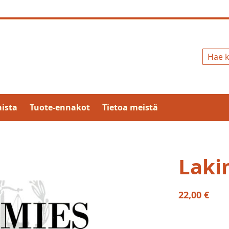
Hae
ista
Tuote-ennakot
Tietoa meistä
Laki
22,00 €