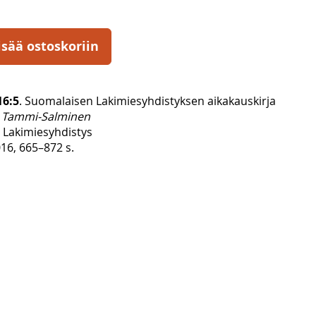
isää ostoskoriin
16:5
. Suomalaisen Lakimiesyhdistyksen aikakauskirja
 Tammi-Salminen
Lakimiesyhdistys
16, 665–872 s.