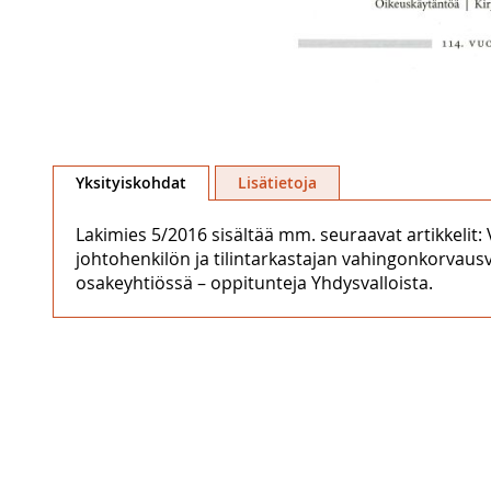
Skip
to
Yksityiskohdat
Lisätietoja
the
beginning
Lakimies 5/2016 sisältää mm. seuraavat artikkelit
of
johtohenkilön ja tilintarkastajan vahingonkorvaus
the
osakeyhtiössä – oppitunteja Yhdysvalloista.
images
gallery