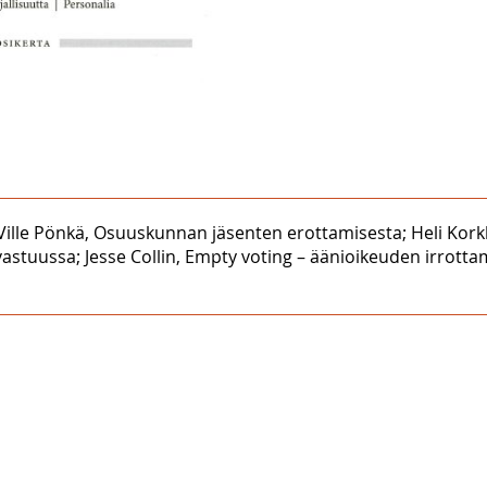
: Ville Pönkä, Osuuskunnan jäsenten erottamisesta; Heli Kor
vastuussa; Jesse Collin, Empty voting – äänioikeuden irrot