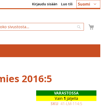
Kieli
Suomi
Kirjaudu sisään
Luo tili
Ostosk
Hae
mies 2016:5
VARASTOSSA
Vain
1
jäljellä
SKU
41-LM-114:5