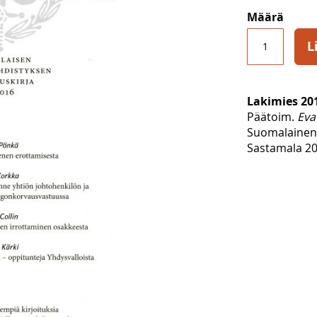
Määrä
L
Lakimies 20
Päätoim.
Eva
Suomalainen 
Sastamala 20