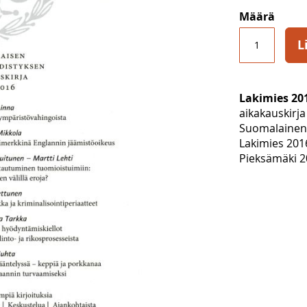
Määrä
L
Lakimies 201
aikakauskirja
Suomalainen 
Lakimies 201
Pieksämäki 20