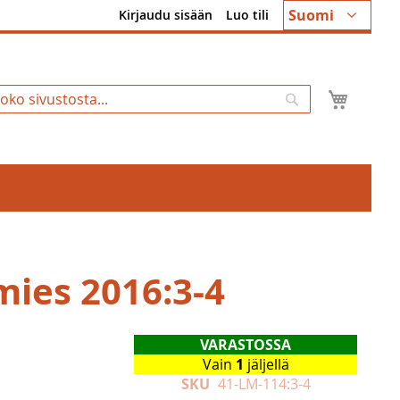
Kieli
Suomi
Kirjaudu sisään
Luo tili
Ostosk
Hae
mies 2016:3-4
VARASTOSSA
Vain
1
jäljellä
SKU
41-LM-114:3-4