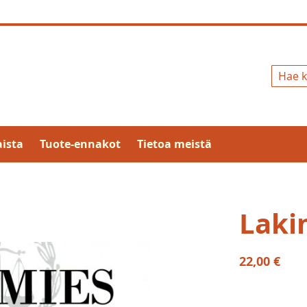
Hae
ista
Tuote-ennakot
Tietoa meistä
Laki
22,00 €