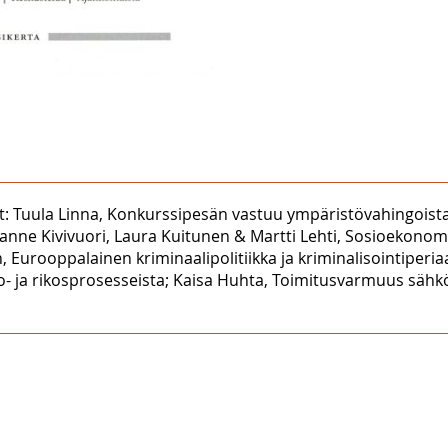
t: Tuula Linna, Konkurssipesän vastuu ympäristövahingoista;
 Janne Kivivuori, Laura Kuitunen & Martti Lehti, Sosioekon
 Eurooppalainen kriminaalipolitiikka ja kriminalisointiperiaa
nto- ja rikosprosesseista; Kaisa Huhta, Toimitusvarmuus sä