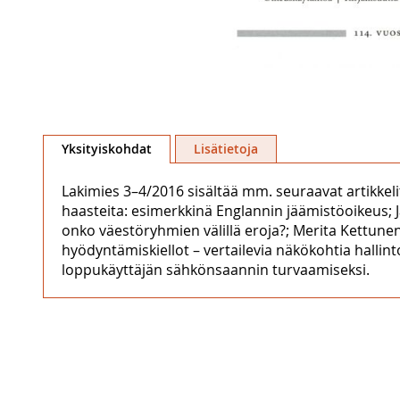
Skip
to
Yksityiskohdat
Lisätietoja
the
beginning
Lakimies 3–4/2016 sisältää mm. seuraavat artikkeli
of
haasteita: esimerkkinä Englannin jäämistöoikeus;
the
onko väestöryhmien välillä eroja?; Merita Kettunen,
images
hyödyntämiskiellot – vertailevia näkökohtia halli
gallery
loppukäyttäjän sähkönsaannin turvaamiseksi.