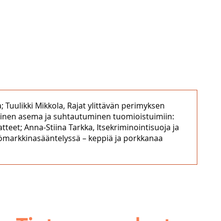
 Tuulikki Mikkola, Rajat ylittävän perimyksen
ominen asema ja suhtautuminen tuomioistuimiin:
tteet; Anna-Stiina Tarkka, Itsekriminointisuoja ja
hkömarkkinasääntelyssä – keppiä ja porkkanaa