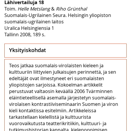
Lähivertailuja 18
Toim.
Helle Metslang
&
Riho Grünthal
Suomalais-Ugrilainen Seura. Helsingin yliopiston
suomalais-ugrilainen laitos
Uralica Helsingiensia 1
Tallinn 2008, 189 s.
Yksityiskohdat
Teos jatkaa suomalais-virolaisten kieleen ja
kulttuuriin liittyvien julkaisujen perinnettä, ja sen
edeltäjät ovat ilmestyneet eri suomalaisten
yliopistojen sarjoissa. Kokoelman artikkelit
perustuvat valtaosin keväällä 2006 Tvärminnen
eläintieteellisellä asemalla järjestetyn suomalais-
virolaisen kontrastiiviseminaarin Suomen ja viron
kieli kontaktissa esitelmiin. Artikkeleissa
tarkastellaan kielellistä ja kulttuurista
vuorovaikutusta teatterikritiikin, kulttuuri- ja
tutkimushistorian kannalta, kielenoppimisen