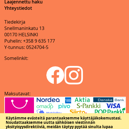
Laajennettu haku
Yhteystiedot
Tiedekirja
Snellmaninkatu 13
00170 HELSINKI
Puhelin: +358 9 635 177
Y-tunnus: 0524704-5
Somelinkit:
Maksutavat:
Käytämme evästeitä parantaaksemme käyttäjäkokemustasi.
Noudattaaksemme uutta sähköisen viestinnän
yksityisyysdirektiiviä, meidän täytyy pyytää sinulta lupaa