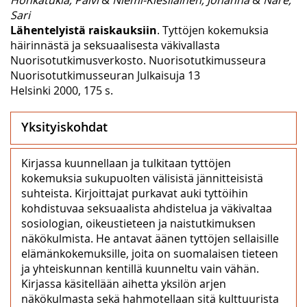
Sari
Lähentelyistä raiskauksiin
. Tyttöjen kokemuksia
häirinnästä ja seksuaalisesta väkivallasta
Nuorisotutkimusverkosto. Nuorisotutkimusseura
Nuorisotutkimusseuran Julkaisuja 13
Helsinki 2000, 175 s.
Yksityiskohdat
Kirjassa kuunnellaan ja tulkitaan tyttöjen
kokemuksia sukupuolten välisistä jännitteisistä
suhteista. Kirjoittajat purkavat auki tyttöihin
kohdistuvaa seksuaalista ahdistelua ja väkivaltaa
sosiologian, oikeustieteen ja naistutkimuksen
näkökulmista. He antavat äänen tyttöjen sellaisille
elämänkokemuksille, joita on suomalaisen tieteen
ja yhteiskunnan kentillä kuunneltu vain vähän.
Kirjassa käsitellään aihetta yksilön arjen
näkökulmasta sekä hahmotellaan sitä kulttuurista