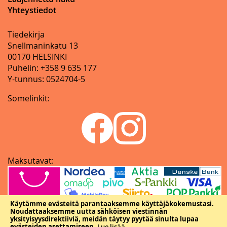
Yhteystiedot
Tiedekirja
Snellmaninkatu 13
00170 HELSINKI
Puhelin: +358 9 635 177
Y-tunnus: 0524704-5
Somelinkit:
Maksutavat:
Käytämme evästeitä parantaaksemme käyttäjäkokemustasi.
Noudattaaksemme uutta sähköisen viestinnän
yksityisyysdirektiiviä, meidän täytyy pyytää sinulta lupaa
evästeiden asettamiseen.
Lue lisää
.