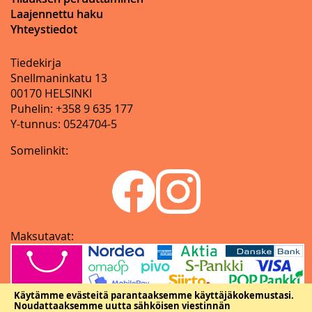
Laajennettu haku
Yhteystiedot
Tiedekirja
Snellmaninkatu 13
00170 HELSINKI
Puhelin: +358 9 635 177
Y-tunnus: 0524704-5
Somelinkit:
Maksutavat:
Käytämme evästeitä parantaaksemme käyttäjäkokemustasi.
Noudattaaksemme uutta sähköisen viestinnän