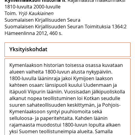
1810-luvulta 2000-luvulle
Toim.
Yrjö Kaukiainen
Suomalaisen Kirjallisuuden Seura
Suomalaisen Kirjallisuuden Seuran Toimituksia 1364:2
Hämeenlinna 2012, 460 s.
Yksityiskohdat
Kymenlaakson historian toisessa osassa kuvataan
alueen vaiheita 1800-luvun alusta nykypäiviin.
1800-luvulla lääninraja jakoi Kymijoen laakson
kahteen osaan: länsipuoli kuului Uudenmaan ja
itäpuoli Viipurin lääniin. Vuosisadan jälkipuoliskolla
alkanut nopea teollistuminen loi Kotkan seudulle
suuren sahateollisuuden keskittymän, ja Pohjois-
Kymenlaaksoon syntyi puuhiomoita sekä
selluloosa- ja paperitehtaita. Kahden läänin
rajamaasta muodostui 1800-luvun lopulta alkaen
yksi Suomen teollistuneimpia alueita. Samalla