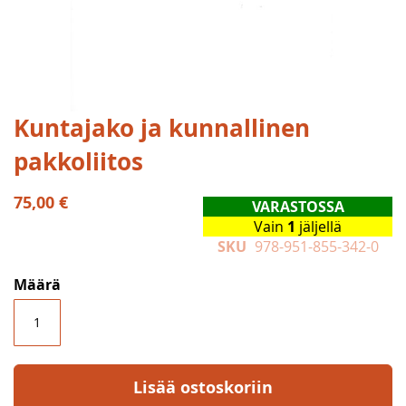
Skip
Kuntajako ja kunnallinen
to
pakkoliitos
the
beginning
of
75,00 €
VARASTOSSA
the
Vain
1
jäljellä
images
SKU
978-951-855-342-0
gallery
Määrä
Lisää ostoskoriin