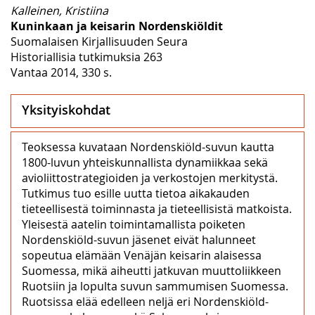
Kalleinen, Kristiina
Kuninkaan ja keisarin Nordenskiöldit
Suomalaisen Kirjallisuuden Seura
Historiallisia tutkimuksia 263
Vantaa 2014, 330 s.
Yksityiskohdat
Teoksessa kuvataan Nordenskiöld-suvun kautta
1800-luvun yhteiskunnallista dynamiikkaa sekä
avioliittostrategioiden ja verkostojen merkitystä.
Tutkimus tuo esille uutta tietoa aikakauden
tieteellisestä toiminnasta ja tieteellisistä matkoista.
Yleisestä aatelin toimintamallista poiketen
Nordenskiöld-suvun jäsenet eivät halunneet
sopeutua elämään Venäjän keisarin alaisessa
Suomessa, mikä aiheutti jatkuvan muuttoliikkeen
Ruotsiin ja lopulta suvun sammumisen Suomessa.
Ruotsissa elää edelleen neljä eri Nordenskiöld-