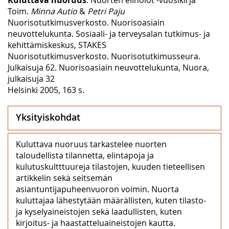
Toim.
Minna Autio
&
Petri Paju
Nuorisotutkimusverkosto. Nuorisoasiain
neuvottelukunta. Sosiaali- ja terveysalan tutkimus- ja
kehittämiskeskus, STAKES
Nuorisotutkimusverkosto. Nuorisotutkimusseura.
Julkaisuja 62. Nuorisoasiain neuvottelukunta, Nuora,
julkaisuja 32
Helsinki 2005, 163 s.
Yksityiskohdat
Kuluttava nuoruus tarkastelee nuorten
taloudellista tilannetta, elintapoja ja
kulutuskultttuureja tilastojen, kuuden tieteellisen
artikkelin sekä seitsemän
asiantuntijapuheenvuoron voimin. Nuorta
kuluttajaa lähestytään määrällisten, kuten tilasto-
ja kyselyaineistojen sekä laadullisten, kuten
kirjoitus- ja haastatteluaineistojen kautta.