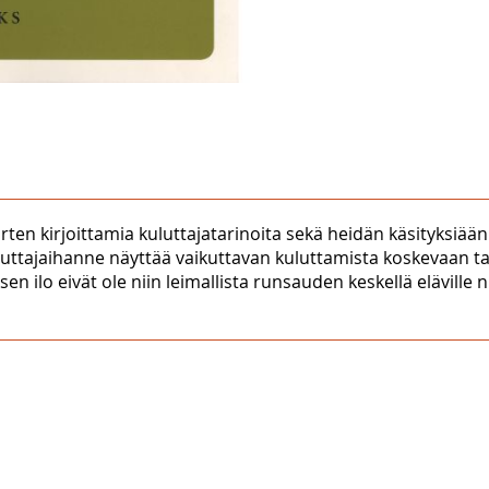
ten kirjoittamia kuluttajatarinoita sekä heidän käsityksiää
uttajaihanne näyttää vaikuttavan kuluttamista koskevaan t
ilo eivät ole niin leimallista runsauden keskellä eläville nuor