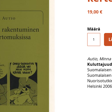
19,00 €
Määrä
L
Autio, Minna
Kuluttajuu
Suomalaisen 
Suomalaisen 
Nuorisotutki
Helsinki 2006