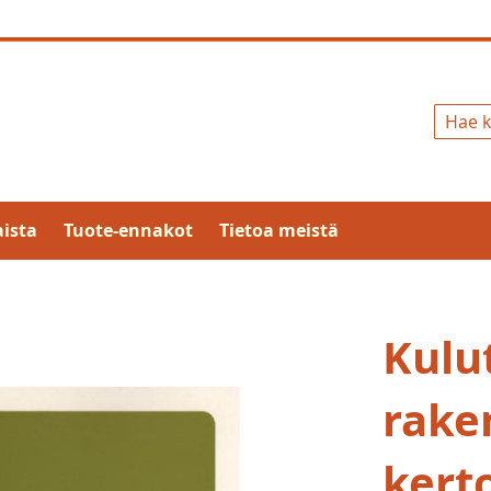
Hae
ista
Tuote-ennakot
Tietoa meistä
Kulu
rake
kert