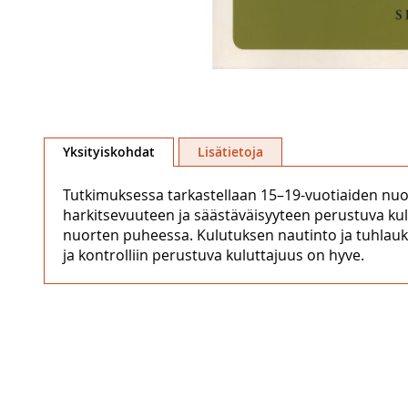
Skip
to
Yksityiskohdat
Lisätietoja
the
beginning
Tutkimuksessa tarkastellaan 15–19-vuotiaiden nuor
of
harkitsevuuteen ja säästäväisyyteen perustuva kul
the
nuorten puheessa. Kulutuksen nautinto ja tuhlauksen 
images
ja kontrolliin perustuva kuluttajuus on hyve.
gallery