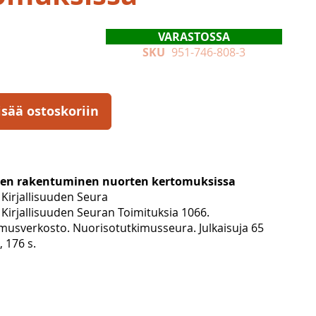
VARASTOSSA
SKU
951-746-808-3
isää ostoskoriin
den rakentuminen nuorten kertomuksissa
Kirjallisuuden Seura
Kirjallisuuden Seuran Toimituksia 1066.
musverkosto. Nuorisotutkimusseura. Julkaisuja 65
, 176 s.