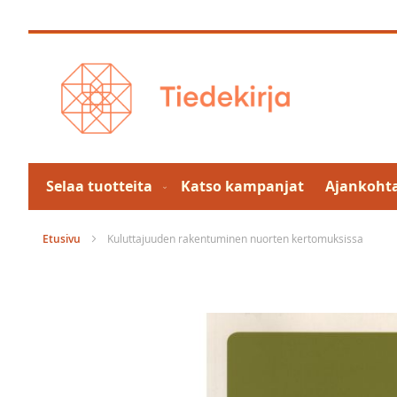
Skip
to
Content
Selaa tuotteita
Katso kampanjat
Ajankohta
Etusivu
Kuluttajuuden rakentuminen nuorten kertomuksissa
Skip
to
the
end
of
the