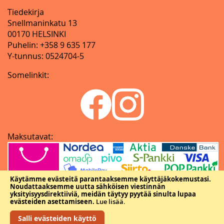
Tiedekirja
Snellmaninkatu 13
00170 HELSINKI
Puhelin: +358 9 635 177
Y-tunnus: 0524704-5
Somelinkit:
Maksutavat:
Käytämme evästeitä parantaaksemme käyttäjäkokemustasi.
Noudattaaksemme uutta sähköisen viestinnän
yksityisyysdirektiiviä, meidän täytyy pyytää sinulta lupaa
evästeiden asettamiseen.
Lue lisää
.
Salli evästeiden käyttö
Copyright © Tieteellisten seurain valtuuskunta