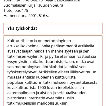
Suomalaisen Kirjallisuuden Seura
Tietolipas 175
Hämeenlinna 2001, 516 s.
Yksityiskohdat
Kulttuurihistoria on metodologinen
artikkelikokoelma, jonka parikymmentä artikkelia
avaavat laajan näköalan menneisyyteen ja sen
tutkimisen väyliin. Kirja pyrkii etsimään vastauksia
kysymyksiin, mitä kulttuurihistoria on, mitkä ovat
sen metodologiset lähtökohdat ja mitkä sen
työskentelytavat. Artikkelien aiheet liikkuvat muun
muassa antiikin kuoleman kulttuurista
populaarikulttuurin tutkimukseen, bysanttilaisesta
kuvakulttuurista 1900-luvun intellektuellien
aatemaailmaan ja aistien ja seksuaalisuuden
historiasta internetin avaamiin uusiin
tutkimuksellisiin mahdollisuuksiin.