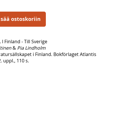
isää ostoskoriin
. I Finland ‒ Till Sverige
itinen
&
Pia Lindholm
ratursällskapet i Finland. Bokförlaget Atlantis
. uppl., 110 s.