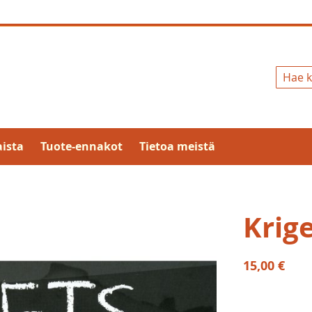
Hae
ista
Tuote-ennakot
Tietoa meistä
Krig
15,00 €