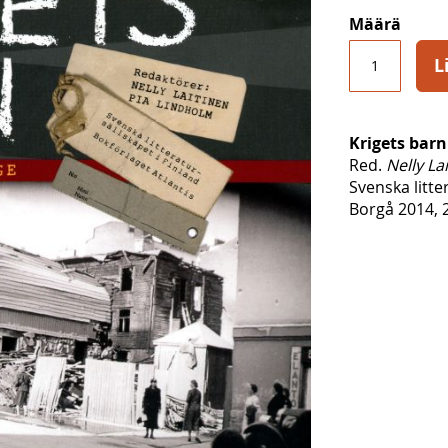
Määrä
L
Krigets barn
Red.
Nelly La
Svenska litte
Borgå 2014, 2