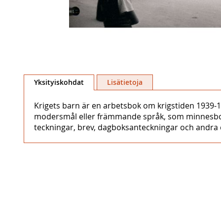
Skip
to
Yksityiskohdat
Lisätietoja
the
beginning
Krigets barn är en arbetsbok om krigstiden 1939‒1
of
modersmål eller främmande språk, som minnesbok ell
the
teckningar, brev, dagboksanteckningar och andra do
images
gallery