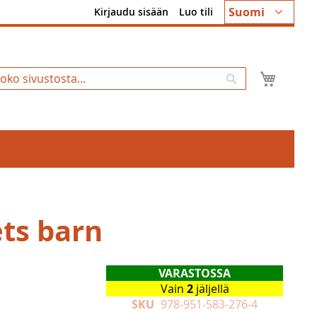
Kieli
Suomi
Kirjaudu sisään
Luo tili
Ostosk
Hae
ets barn
VARASTOSSA
Vain
2
jäljellä
SKU
978-951-583-276-4