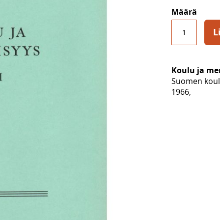
Määrä
L
Koulu ja me
Suomen koulu
1966,