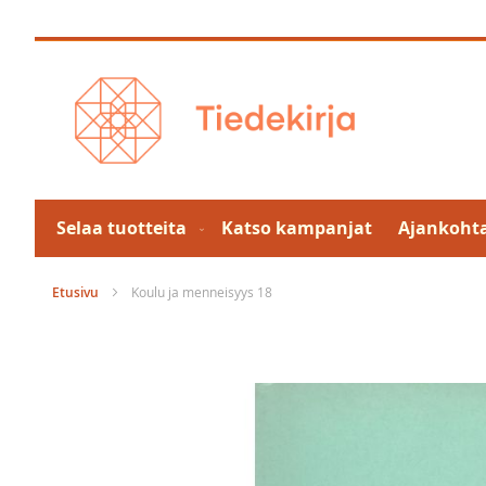
Skip
to
Content
Selaa tuotteita
Katso kampanjat
Ajankohta
Etusivu
Koulu ja menneisyys 18
Skip
to
the
end
of
the