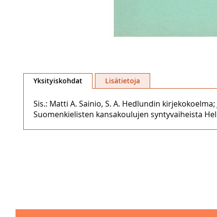
Skip
to
Yksityiskohdat
Lisätietoja
the
beginning
Sis.: Matti A. Sainio, S. A. Hedlundin kirjekokoel
of
Suomenkielisten kansakoulujen syntyvaiheista Helsi
the
images
gallery