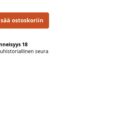
isää ostoskoriin
nneisyys 18
historiallinen seura