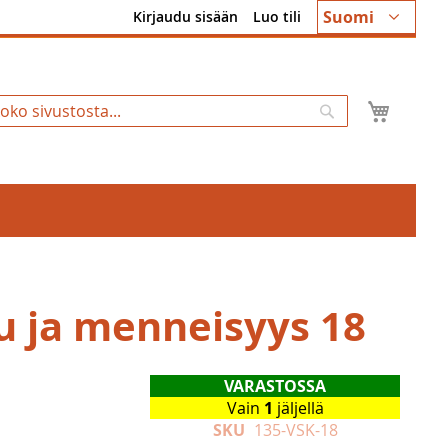
Kieli
Suomi
Kirjaudu sisään
Luo tili
Ostosk
Hae
u ja menneisyys 18
VARASTOSSA
Vain
1
jäljellä
SKU
135-VSK-18