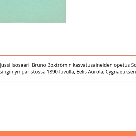
ma; Jussi lsosaari, Bruno Boxtrömin kasvatusaineiden opetus S
ngin ympäristössä 1890-luvulla; Eelis Aurola, Cygnaeuksen ka