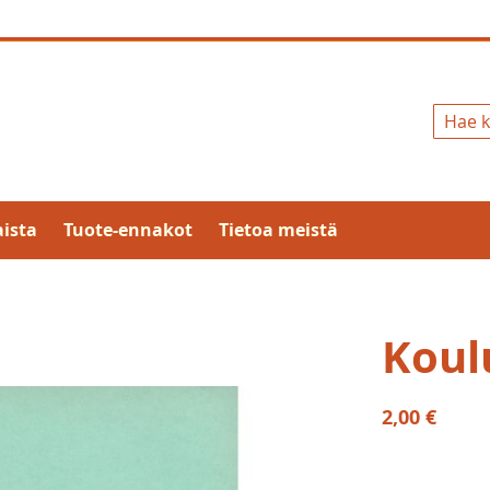
Hae
ista
Tuote-ennakot
Tietoa meistä
Koul
2,00 €