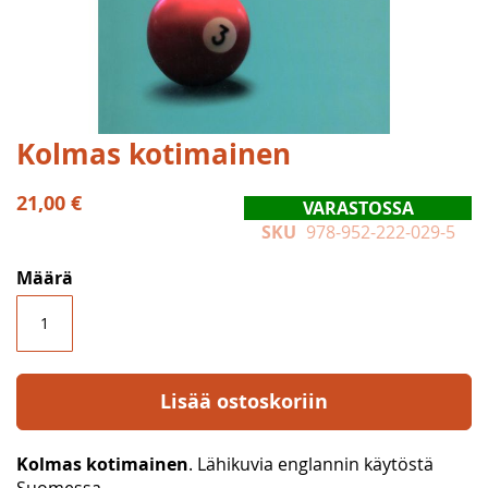
Skip
Kolmas kotimainen
to
the
21,00 €
VARASTOSSA
beginning
SKU
978-952-222-029-5
of
the
Määrä
images
gallery
Lisää ostoskoriin
Kolmas kotimainen
. Lähikuvia englannin käytöstä
Suomessa