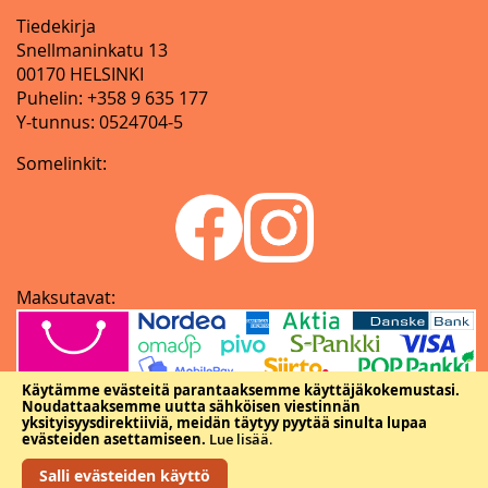
Tiedekirja
Snellmaninkatu 13
00170 HELSINKI
Puhelin: +358 9 635 177
Y-tunnus: 0524704-5
Somelinkit:
Maksutavat:
Käytämme evästeitä parantaaksemme käyttäjäkokemustasi.
Noudattaaksemme uutta sähköisen viestinnän
yksityisyysdirektiiviä, meidän täytyy pyytää sinulta lupaa
evästeiden asettamiseen.
Lue lisää
.
Salli evästeiden käyttö
Copyright © Tieteellisten seurain valtuuskunta