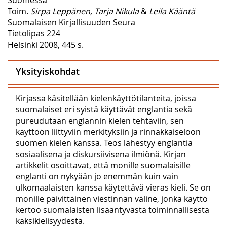
Toim.
Sirpa Leppänen, Tarja Nikula
&
Leila Kääntä
Suomalaisen Kirjallisuuden Seura
Tietolipas 224
Helsinki 2008, 445 s.
Yksityiskohdat
Kirjassa käsitellään kielenkäyttötilanteita, joissa
suomalaiset eri syistä käyttävät englantia sekä
pureudutaan englannin kielen tehtäviin, sen
käyttöön liittyviin merkityksiin ja rinnakkaiseloon
suomen kielen kanssa. Teos lähestyy englantia
sosiaalisena ja diskursiivisena ilmiönä. Kirjan
artikkelit osoittavat, että monille suomalaisille
englanti on nykyään jo enemmän kuin vain
ulkomaalaisten kanssa käytettävä vieras kieli. Se on
monille päivittäinen viestinnän väline, jonka käyttö
kertoo suomalaisten lisääntyvästä toiminnallisesta
kaksikielisyydestä.