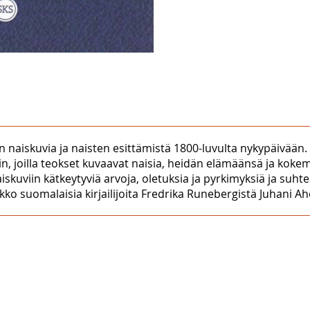
n naiskuvia ja naisten esittämistä 1800-luvulta nykypäivään. A
oihin, joilla teokset kuvaavat naisia, heidän elämäänsä ja kok
iskuviin kätkeytyviä arvoja, oletuksia ja pyrkimyksiä ja suhte
ko suomalaisia kirjailijoita Fredrika Runebergistä Juhani Ah