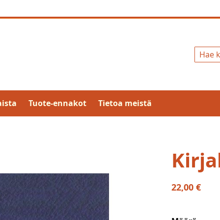
Hae
ista
Tuote-ennakot
Tietoa meistä
Kirja
22,00 €