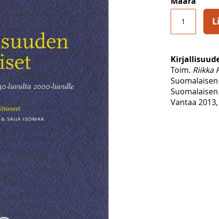
Määrä
L
Kirjallisuud
Toim.
Riikka 
Suomalaisen 
Suomalaisen 
Vantaa 2013, 