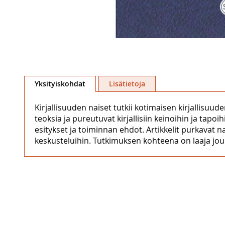
Skip
to
Yksityiskohdat
Lisätietoja
the
beginning
Kirjallisuuden naiset tutkii kotimaisen kirjallisuude
of
teoksia ja pureutuvat kirjallisiin keinoihin ja tap
the
esitykset ja toiminnan ehdot. Artikkelit purkavat na
images
keskusteluihin. Tutkimuksen kohteena on laaja jouk
gallery