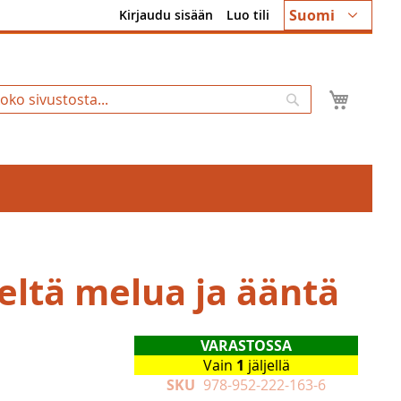
Kieli
Suomi
Kirjaudu sisään
Luo tili
Ostosk
Hae
eltä melua ja ääntä
VARASTOSSA
Vain
1
jäljellä
SKU
978-952-222-163-6