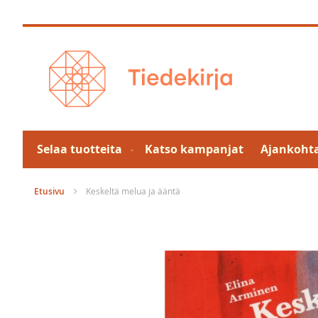
Skip
to
Content
Selaa tuotteita
Katso kampanjat
Ajankohta
Etusivu
Keskeltä melua ja ääntä
Skip
to
the
end
of
the