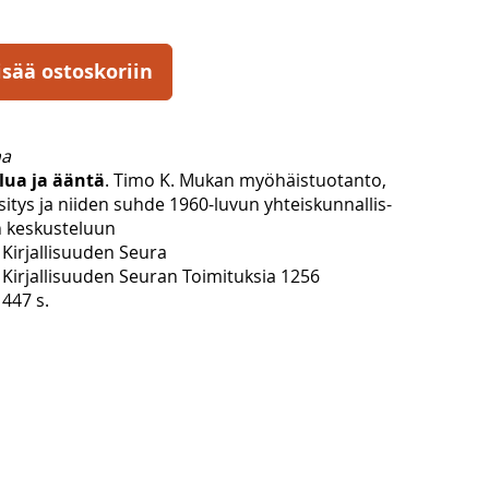
isää ostoskoriin
na
lua ja ääntä
. Timo K. Mukan myöhäistuotanto,
äsitys ja niiden suhde 1960-luvun yhteiskunnallis-
n keskusteluun
Kirjallisuuden Seura
Kirjallisuuden Seuran Toimituksia 1256
447 s.