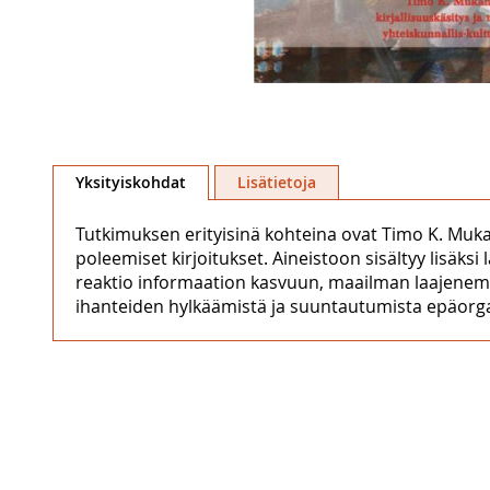
Skip
to
Yksityiskohdat
Lisätietoja
the
beginning
Tutkimuksen erityisinä kohteina ovat Timo K. Mukan
of
poleemiset kirjoitukset. Aineistoon sisältyy lisäksi
the
reaktio informaation kasvuun, maailman laajenemi
images
ihanteiden hylkäämistä ja suuntautumista epäorgaan
gallery