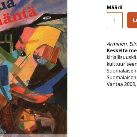
Määrä
L
Arminen, Eli
Keskeltä me
kirjallisuusk
kulttuurisee
Suomalaisen 
Suomalaisen 
Vantaa 2009, 