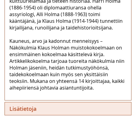
kulttuurielämää ja tieteen historiaa. Harri Holma
(1886-1954) oli diplomaattiuransa ohella
assyriologi, Alli Holma (1888-1963) toimi
kääntäjänä, ja Klaus Holma (1914-1944) tunnettiin
kirjailijana, runoilijana ja taidehistorioitsijana.
Kauneus, arvo ja kadonnut menneisyys –
Näkökulmia Klaus Holman muistokokoelmaan on
ensimmäinen kokoelmaa käsittelevä kirja.
Artikkelikokoelma tarjoaa tuoreita näkökulmia niin
Holman jäseniin, heidän tutkimustyöhönsä,
taidekokoelmaan kuin myös sen yksittäisiin
teoksiin. Mukana on yhteensä 14 kirjoittajaa, kaikki
aihepiiriensä johtavia asiantuntijoita.
Lisätietoja