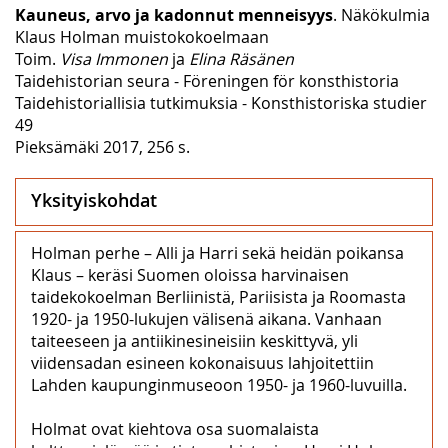
Kauneus, arvo ja kadonnut menneisyys
. Näkökulmia
Klaus Holman muistokokoelmaan
Toim.
Visa Immonen
ja
Elina Räsänen
Taidehistorian seura - Föreningen för konsthistoria
Taidehistoriallisia tutkimuksia - Konsthistoriska studier
49
Pieksämäki 2017, 256 s.
Yksityiskohdat
Holman perhe – Alli ja Harri sekä heidän poikansa
Klaus – keräsi Suomen oloissa harvinaisen
taidekokoelman Berliinistä, Pariisista ja Roomasta
1920- ja 1950-lukujen välisenä aikana. Vanhaan
taiteeseen ja antiikinesineisiin keskittyvä, yli
viidensadan esineen kokonaisuus lahjoitettiin
Lahden kaupunginmuseoon 1950- ja 1960-luvuilla.
Holmat ovat kiehtova osa suomalaista