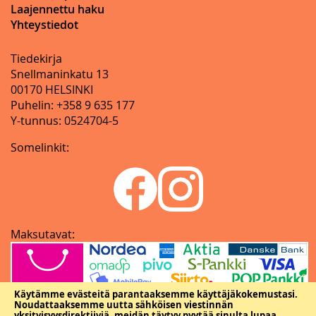
Laajennettu haku
Yhteystiedot
Tiedekirja
Snellmaninkatu 13
00170 HELSINKI
Puhelin: +358 9 635 177
Y-tunnus: 0524704-5
Somelinkit:
Maksutavat:
Käytämme evästeitä parantaaksemme käyttäjäkokemustasi.
Noudattaaksemme uutta sähköisen viestinnän
yksityisyysdirektiiviä, meidän täytyy pyytää sinulta lupaa