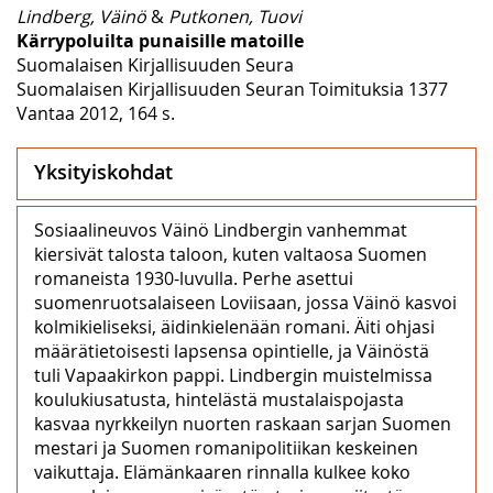
Lindberg, Väinö
&
Putkonen, Tuovi
Kärrypoluilta punaisille matoille
Suomalaisen Kirjallisuuden Seura
Suomalaisen Kirjallisuuden Seuran Toimituksia 1377
Vantaa 2012, 164 s.
Yksityiskohdat
Sosiaalineuvos Väinö Lindbergin vanhemmat
kiersivät talosta taloon, kuten valtaosa Suomen
romaneista 1930-luvulla. Perhe asettui
suomenruotsalaiseen Loviisaan, jossa Väinö kasvoi
kolmikieliseksi, äidinkielenään romani. Äiti ohjasi
määrätietoisesti lapsensa opintielle, ja Väinöstä
tuli Vapaakirkon pappi. Lindbergin muistelmissa
koulukiusatusta, hintelästä mustalaispojasta
kasvaa nyrkkeilyn nuorten raskaan sarjan Suomen
mestari ja Suomen romanipolitiikan keskeinen
vaikuttaja. Elämänkaaren rinnalla kulkee koko