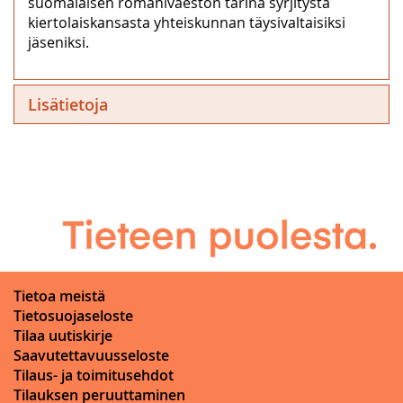
suomalaisen romaniväestön tarina syrjitystä
kiertolaiskansasta yhteiskunnan täysivaltaisiksi
jäseniksi.
Lisätietoja
Tietoa meistä
Tietosuojaseloste
Tilaa uutiskirje
Saavutettavuusseloste
Tilaus- ja toimitusehdot
Tilauksen peruuttaminen