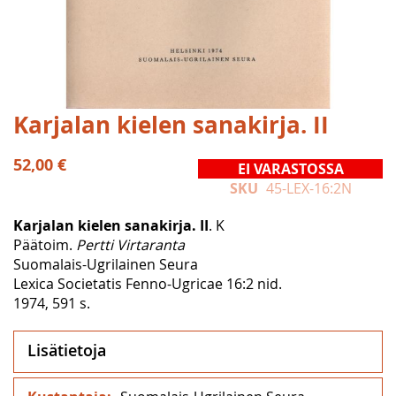
Skip
Karjalan kielen sanakirja. II
to
the
52,00 €
EI VARASTOSSA
beginning
SKU
45-LEX-16:2N
of
the
Karjalan kielen sanakirja. II
. K
images
Päätoim.
Pertti Virtaranta
gallery
Suomalais-Ugrilainen Seura
Lexica Societatis Fenno-Ugricae 16:2 nid.
1974, 591 s.
Lisätietoja
Lisätietoja