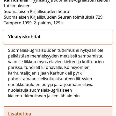
tutkimukseen
Suomalaisen Kirjallisuuden Seura
Suomalaisen Kirjallisuuden Seuran toimituksia 729
Tampere 1999, 2. painos, 129 s.
Yksityiskohdat
Suomalais-ugrilaisuuden tutkimus ei nykyään ole
pelkästään menneisyyden metsissä samoamista,
vaan se liikkuu myös elävien kielten ja kulttuurien
parissa, tundralta Tonavalle. Koinsyömien
karhuntaljojen sijaan Karhunkieli pyrkii
puhdistamaan kielisukulaisuuteen liittyvien
ennakkoluulojen pölyjä ja tarjoamaan eläviä
nuolaisuja suomalais-ugrilaiseen
kielentutkimukseen ja sen lähialoihin.
Lisätietoja